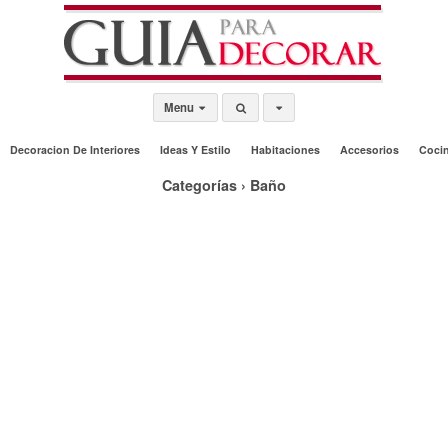
Menu
Decoracion De Interiores
Ideas Y Estilo
Habitaciones
Accesorios
Coci
Categorías ›
Baño