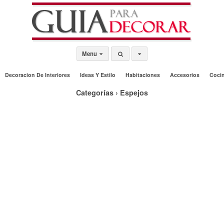
Menu
Decoracion De Interiores
Ideas Y Estilo
Habitaciones
Accesorios
Coci
Categorías ›
Espejos