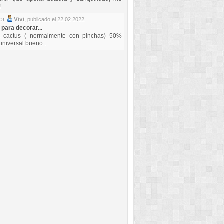
!
por
Vivi
,
publicado el 22.02.2022
 para decorar...
s cactus ( normalmente con pinchas) 50%
universal bueno...