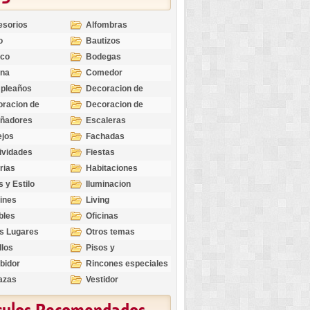
esorios
Alfombras
o
Bautizos
nco
Bodegas
ina
Comedor
pleaños
Decoracion de
Exteriores
racion de
Decoracion de
riores
Ocasiones
eñadores
Escaleras
Especiales
ejos
Fachadas
ividades
Fiestas
rias
Habitaciones
s y Estilo
Iluminacion
ines
Living
bles
Oficinas
s Lugares
Otros temas
llos
Pisos y
revestimientos
bidor
Rincones especiales
azas
Vestidor