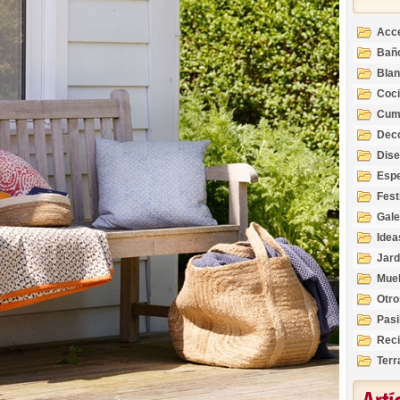
Acc
Bañ
Bla
Coc
Cum
Deco
Inte
Dis
Esp
Fest
Gale
Idea
Jard
Mue
Otro
Pasi
Reci
Terr