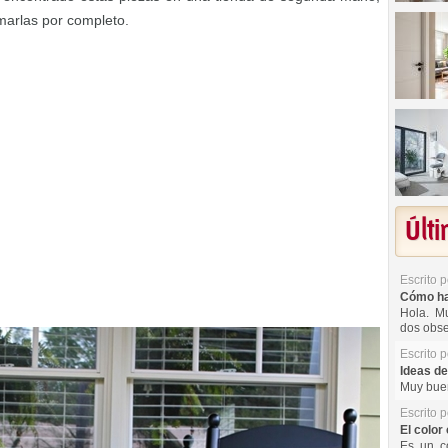
marlas por completo.
Últ
Escrito 
Cómo hac
Hola. Mu
dos obse
Escrito 
Ideas de
Muy buen
Escrito 
El color 
Es un co