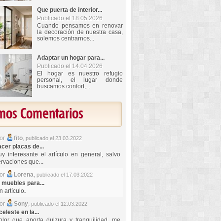
Que puerta de interior...
Publicado el 18.05.2026
Cuando pensamos en renovar
la decoración de nuestra casa,
solemos centrarnos...
Adaptar un hogar para...
Publicado el 14.04.2026
El hogar es nuestro refugio
personal, el lugar donde
buscamos confort,...
imos Comentarios
por
fito
,
publicado el 23.03.2022
er placas de...
y interesante el artículo en general, salvo
rvaciones que...
por
Lorena
,
publicado el 17.03.2022
 muebles para...
 artículo
.
por
Sony
,
publicado el 12.03.2022
celeste en la...
lor que aporta dulzura y tranquilidad, me