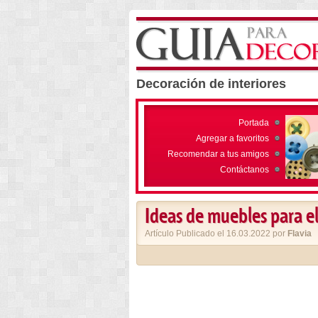
Decoración de interiores
Portada
Agregar a favoritos
Recomendar a tus amigos
Contáctanos
Ideas de muebles para e
Artículo Publicado el 16.03.2022 por
Flavia