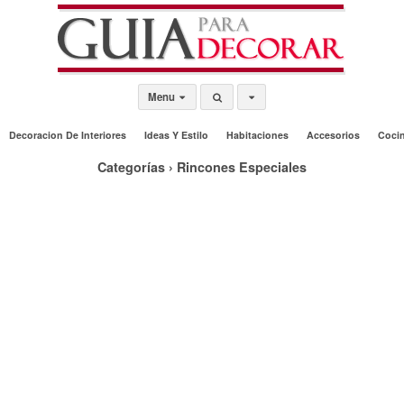
Menu
Decoracion De Interiores
Ideas Y Estilo
Habitaciones
Accesorios
Coci
Categorías ›
Rincones Especiales