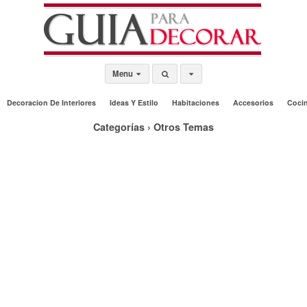
Menu
Decoracion De Interiores
Ideas Y Estilo
Habitaciones
Accesorios
Coci
Categorías ›
Otros Temas