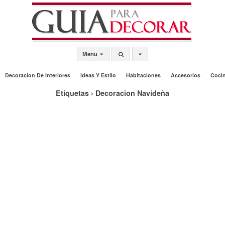
Menu
Decoracion De Interiores
Ideas Y Estilo
Habitaciones
Accesorios
Coci
Etiquetas › Decoracion Navideña