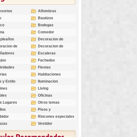
esorios
Alfombras
o
Bautizos
nco
Bodegas
ina
Comedor
pleaños
Decoracion de
Exteriores
racion de
Decoracion de
riores
Ocasiones
eñadores
Escaleras
Especiales
ejos
Fachadas
ividades
Fiestas
rias
Habitaciones
s y Estilo
Iluminacion
ines
Living
bles
Oficinas
s Lugares
Otros temas
llos
Pisos y
revestimientos
bidor
Rincones especiales
azas
Vestidor