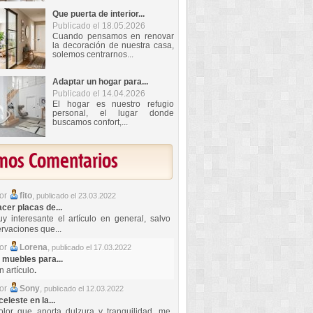
Que puerta de interior...
Publicado el 18.05.2026
Cuando pensamos en renovar
la decoración de nuestra casa,
solemos centrarnos...
Adaptar un hogar para...
Publicado el 14.04.2026
El hogar es nuestro refugio
personal, el lugar donde
buscamos confort,...
imos Comentarios
por
fito
,
publicado el 23.03.2022
er placas de...
y interesante el artículo en general, salvo
rvaciones que...
por
Lorena
,
publicado el 17.03.2022
 muebles para...
 artículo
.
por
Sony
,
publicado el 12.03.2022
celeste en la...
lor que aporta dulzura y tranquilidad, me