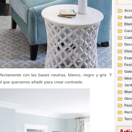
Acc
Bañ
Bla
Coc
Cum
Deco
Inte
Dis
Esp
Fest
Gale
ctamente con las bases neutras, blanco, negro y gris. Y
Idea
zul que queramos añadir para crear contraste.
Jard
Mue
Otro
Pasi
Reci
Terr