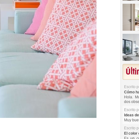
Últ
Escrito 
Cómo hac
Hola. Mu
dos obse
Escrito 
Ideas de
Muy buen
Escrito 
El color 
Es un co