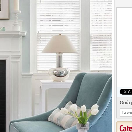
Guía 
Cat