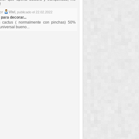
!
por
Vivi
,
publicado el 22.02.2022
 para decorar...
s cactus ( normalmente con pinchas) 50%
universal bueno...