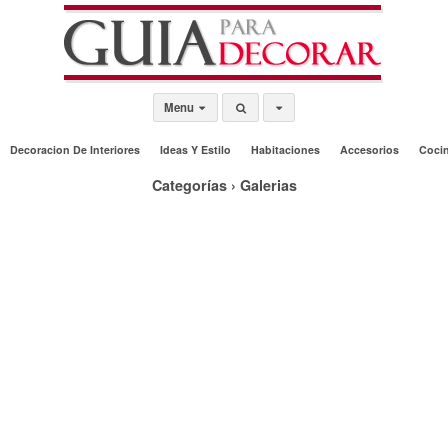
Menu
Decoracion De Interiores
Ideas Y Estilo
Habitaciones
Accesorios
Coci
Categorías ›
Galerias