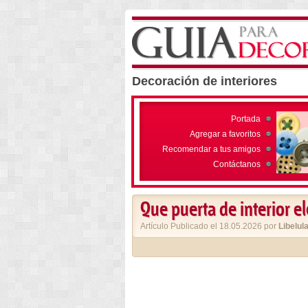
Decoración de interiores
Portada
Agregar a favoritos
Recomendar a tus amigos
Contáctanos
Que puerta de interior el
Artículo Publicado el 18.05.2026 por
Libelul