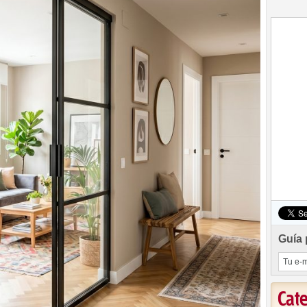
Guía 
Cat