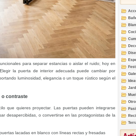
Acc
Bañ
Bla
Coc
Cum
Deco
Inte
Dis
Esp
ncionales para separar estancias o aislar el ruido; hoy en
Fest
Elegir la puerta de interior adecuada puede cambiar por
Gale
portando luminosidad, elegancia o un toque rústico según el
Idea
Jard
Mue
n o contraste
Otro
tilo que quieres proyectar. Las puertas pueden integrarse
Pasi
r desapercibidas, o convertirse en las protagonistas de la
Reci
Terr
uertas lacadas en blanco con líneas rectas y fresadas