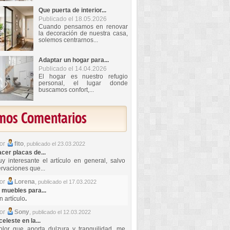
Que puerta de interior...
Publicado el 18.05.2026
Cuando pensamos en renovar
la decoración de nuestra casa,
solemos centrarnos...
Adaptar un hogar para...
Publicado el 14.04.2026
El hogar es nuestro refugio
personal, el lugar donde
buscamos confort,...
imos Comentarios
por
fito
,
publicado el 23.03.2022
er placas de...
y interesante el artículo en general, salvo
rvaciones que...
por
Lorena
,
publicado el 17.03.2022
 muebles para...
 artículo
.
por
Sony
,
publicado el 12.03.2022
celeste en la...
lor que aporta dulzura y tranquilidad, me