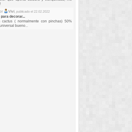
!
por
Vivi
,
publicado el 22.02.2022
 para decorar...
s cactus ( normalmente con pinchas) 50%
universal bueno...