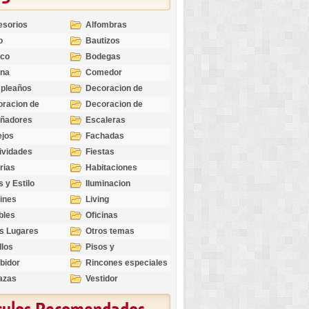
esorios
Alfombras
o
Bautizos
nco
Bodegas
ina
Comedor
pleaños
Decoracion de
Exteriores
racion de
Decoracion de
riores
Ocasiones
eñadores
Escaleras
Especiales
ejos
Fachadas
ividades
Fiestas
rias
Habitaciones
s y Estilo
Iluminacion
ines
Living
bles
Oficinas
s Lugares
Otros temas
llos
Pisos y
revestimientos
bidor
Rincones especiales
azas
Vestidor