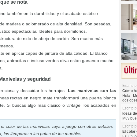
 que se nota
 sino también en la durabilidad y el acabado estético:
e madera o aglomerado de alta densidad. Son pesadas,
stico espectacular. Ideales para dormitorios.
estructura de nido de abeja de cartón. Son mucho más
 menos.
te en aplicar capas de pintura de alta calidad. El blanco
ises, antracitas e incluso verdes oliva están ganando mucho
a.
Últ
: Manivelas y seguridad
Escrito 
reciosa y descuidar los herrajes.
Las manivelas son las
Cómo hac
Hola. Mu
neas rectas en negro mate transformará una puerta blanca
dos obse
nte. Si buscas algo más clásico o
vintage
, los acabados en
Escrito 
Ideas de
Muy buen
el color de las manivelas vaya a juego con otros detalles
Escrito 
El color 
a, las lámparas o las patas de los muebles.
Es un co