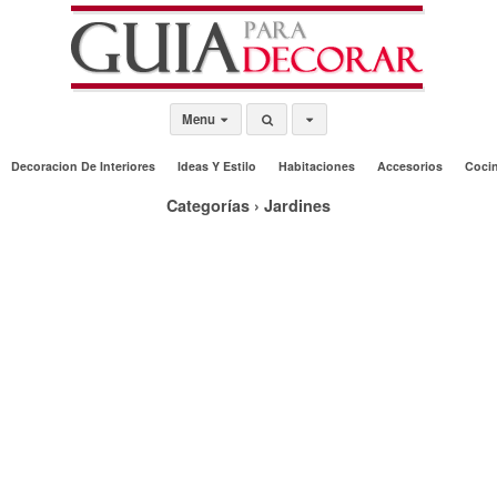
Menu
Decoracion De Interiores
Ideas Y Estilo
Habitaciones
Accesorios
Coci
Categorías ›
Jardines