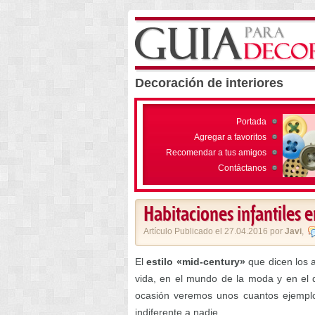
Decoración de interiores
Portada
Agregar a favoritos
Recomendar a tus amigos
Contáctanos
Habitaciones infantiles en
Artículo Publicado el 27.04.2016 por
Javi
,
El
estilo «mid-century»
que dicen los 
vida, en el mundo de la moda y en el d
ocasión veremos unos cuantos ejemplo
indiferente a nadie.