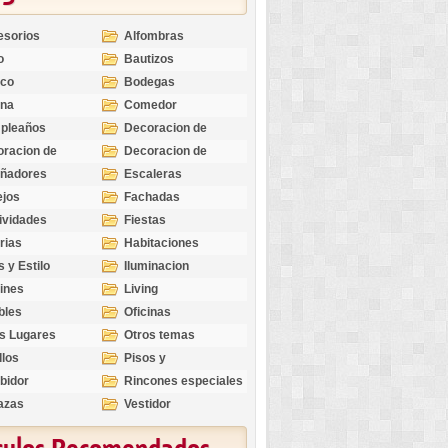
esorios
Alfombras
o
Bautizos
nco
Bodegas
ina
Comedor
pleaños
Decoracion de
Exteriores
racion de
Decoracion de
riores
Ocasiones
eñadores
Escaleras
Especiales
ejos
Fachadas
ividades
Fiestas
rias
Habitaciones
s y Estilo
Iluminacion
ines
Living
bles
Oficinas
s Lugares
Otros temas
llos
Pisos y
revestimientos
bidor
Rincones especiales
azas
Vestidor