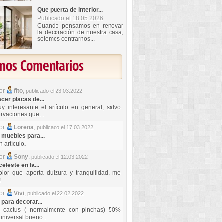
Que puerta de interior...
Publicado el 18.05.2026
Cuando pensamos en renovar
la decoración de nuestra casa,
solemos centrarnos...
imos Comentarios
por
fito
,
publicado el 23.03.2022
er placas de...
y interesante el artículo en general, salvo
rvaciones que...
por
Lorena
,
publicado el 17.03.2022
 muebles para...
 artículo
.
por
Sony
,
publicado el 12.03.2022
celeste en la...
lor que aporta dulzura y tranquilidad, me
!
por
Vivi
,
publicado el 22.02.2022
 para decorar...
s cactus ( normalmente con pinchas) 50%
universal bueno...