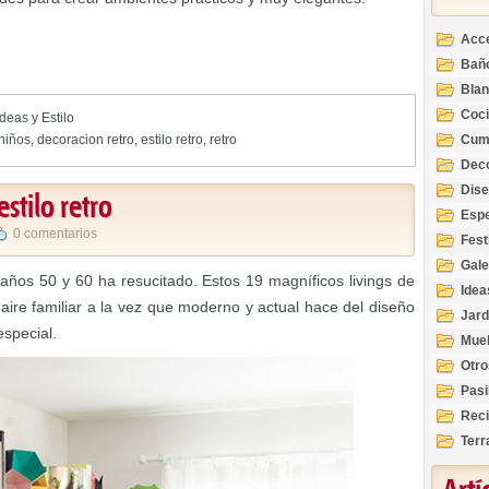
Acc
Bañ
Bla
Coc
Ideas y Estilo
niños
,
decoracion retro
,
estilo retro
,
retro
Cum
Deco
Inte
Dis
stilo retro
Esp
0 comentarios
Fest
Gale
años 50 y 60 ha resucitado. Estos 19 magníficos livings de
Idea
e aire familiar a la vez que moderno y actual hace del diseño
Jard
special.
Mue
Otro
Pasi
Reci
Terr