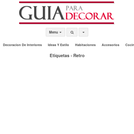
Menu
Decoracion De Interiores
Ideas Y Estilo
Habitaciones
Accesorios
Coci
Etiquetas › Retro