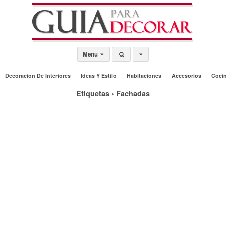
Menu
Decoracion De Interiores
Ideas Y Estilo
Habitaciones
Accesorios
Coci
Etiquetas › Fachadas