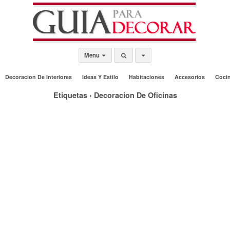
Menu
Decoracion De Interiores
Ideas Y Estilo
Habitaciones
Accesorios
Coci
Etiquetas › Decoracion De Oficinas