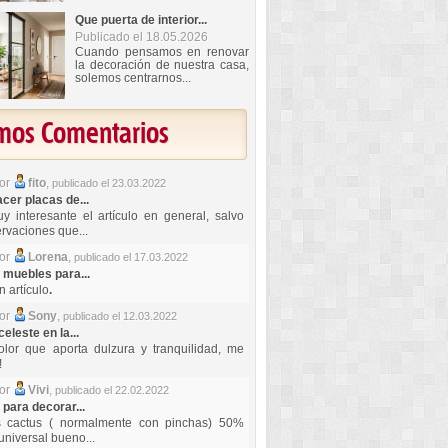
Que puerta de interior...
Publicado el 18.05.2026
Cuando pensamos en renovar
la decoración de nuestra casa,
solemos centrarnos...
imos Comentarios
por
fito
,
publicado el 23.03.2022
er placas de...
y interesante el artículo en general, salvo
rvaciones que...
por
Lorena
,
publicado el 17.03.2022
 muebles para...
 artículo
.
por
Sony
,
publicado el 12.03.2022
celeste en la...
lor que aporta dulzura y tranquilidad, me
!
por
Vivi
,
publicado el 22.02.2022
 para decorar...
s cactus ( normalmente con pinchas) 50%
universal bueno...