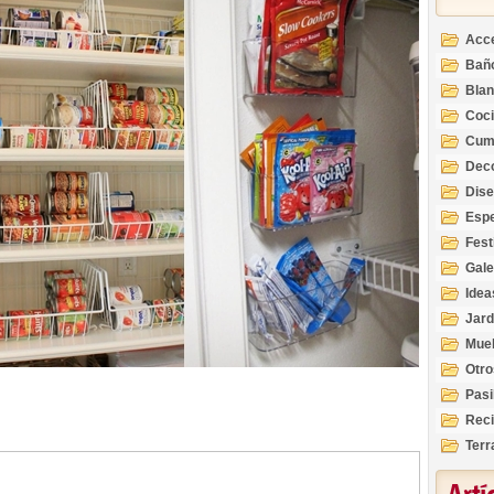
Acc
Bañ
Bla
Coc
Cum
Deco
Inte
Dis
Esp
Fest
Gale
Idea
Jard
Mue
Otro
Pasi
Reci
Terr