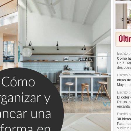
Últ
Escrito 
Cómo hac
Hola. Mu
dos obse
Escrito 
Ideas de
Muy buen
Escrito 
El color 
Es un co
encanta 
Escrito 
30 ideas
Para lo
sustrato 