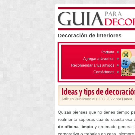
Decoración de interiores
Portada
Agregar a favoritos
Recomendar a tus amigos
Contáctanos
Ideas y tips de decoració
Artículo Publicado el 02.12.2022 por
Flavia
,
Quizás pienses que no tienes tiempo p
realmente supieras cuánto cuesta esa 
de oficina limpio
y ordenado genera
corporativa o trabajes en casa, siempre e