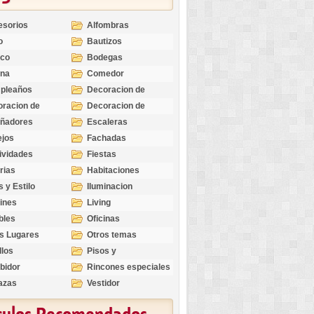
esorios
Alfombras
o
Bautizos
nco
Bodegas
ina
Comedor
pleaños
Decoracion de
Exteriores
racion de
Decoracion de
riores
Ocasiones
eñadores
Escaleras
Especiales
ejos
Fachadas
ividades
Fiestas
rias
Habitaciones
s y Estilo
Iluminacion
ines
Living
bles
Oficinas
s Lugares
Otros temas
llos
Pisos y
revestimientos
bidor
Rincones especiales
azas
Vestidor