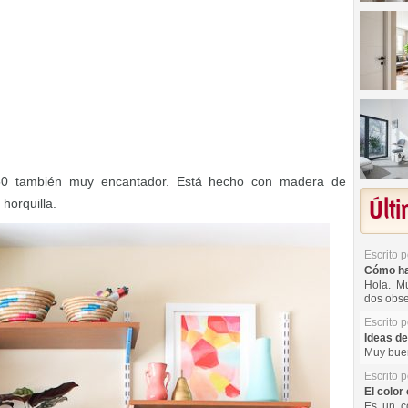
50 también muy encantador. Está hecho con madera de
horquilla.
Últ
Escrito 
Cómo hac
Hola. Mu
dos obse
Escrito 
Ideas de
Muy buen
Escrito 
El color 
Es un co