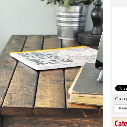
Guía 
Cat