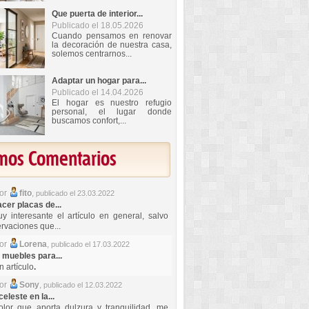
Que puerta de interior...
Publicado el 18.05.2026
Cuando pensamos en renovar
la decoración de nuestra casa,
solemos centrarnos...
Adaptar un hogar para...
Publicado el 14.04.2026
El hogar es nuestro refugio
personal, el lugar donde
buscamos confort,...
imos Comentarios
por
fito
,
publicado el 23.03.2022
er placas de...
y interesante el artículo en general, salvo
rvaciones que...
por
Lorena
,
publicado el 17.03.2022
 muebles para...
 artículo
.
por
Sony
,
publicado el 12.03.2022
celeste en la...
lor que aporta dulzura y tranquilidad, me