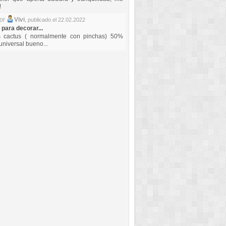
!
por
Vivi
,
publicado el 22.02.2022
 para decorar...
s cactus ( normalmente con pinchas) 50%
universal bueno...