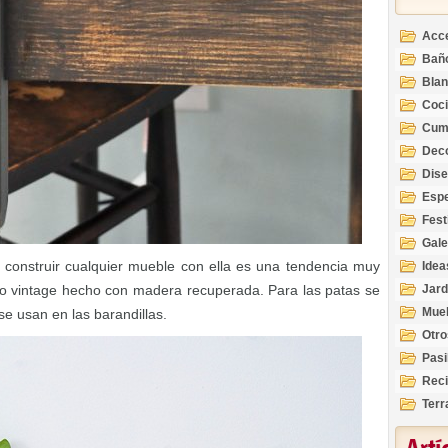
Acc
Bañ
Bla
Coc
Cum
Deco
Inte
Dis
Esp
Fest
Gale
onstruir cualquier mueble con ella es una tendencia muy
Idea
ilo vintage hecho con madera recuperada. Para las patas se
Jard
Mue
e usan en las barandillas.
Otro
Pasi
Reci
Terr