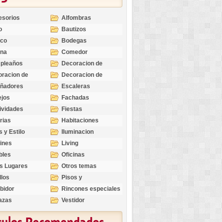
esorios
Alfombras
o
Bautizos
nco
Bodegas
ina
Comedor
pleaños
Decoracion de
Exteriores
racion de
Decoracion de
riores
Ocasiones
eñadores
Escaleras
Especiales
ejos
Fachadas
ividades
Fiestas
rias
Habitaciones
s y Estilo
Iluminacion
ines
Living
bles
Oficinas
s Lugares
Otros temas
llos
Pisos y
revestimientos
bidor
Rincones especiales
azas
Vestidor