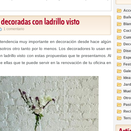
Acc
Bañ
 decoradas con ladrillo visto
Bla
1 comentario
Coc
Cum
na tendencia muy importante en decoración desde hace algún
Deco
sotros otro tanto por lo menos. Los decoradores lo usan en
Inte
Dis
on ladrillo visto con estas propuestas que te presentamos. Al
Esp
ellas que te puede servir en la renovación de tu oficina en
Fest
Gale
Idea
Jard
Mue
Otro
Pasi
Reci
Terr