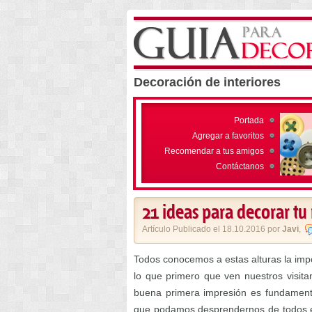
Decoración de interiores
Portada
Agregar a favoritos
Recomendar a tus amigos
Contáctanos
21 ideas para decorar tu 
Artículo Publicado el 18.10.2016 por
Javi
,
Todos conocemos a estas alturas la impo
lo que primero que ven nuestros visita
buena primera impresión es fundamenta
que podamos desprendernos de todos eso