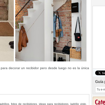
te para decorar un recibidor pero desde luego no es la única
Guía 
Cat
adrillos
,
fotos de recibidores
,
ideas para recibidores
,
ladrillo visto
,