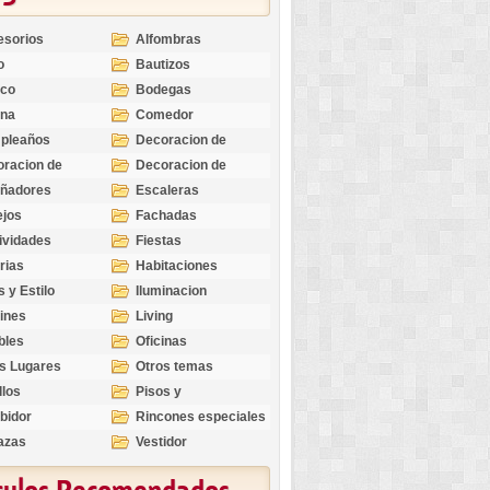
esorios
Alfombras
o
Bautizos
nco
Bodegas
ina
Comedor
pleaños
Decoracion de
Exteriores
racion de
Decoracion de
riores
Ocasiones
eñadores
Escaleras
Especiales
ejos
Fachadas
ividades
Fiestas
rias
Habitaciones
s y Estilo
Iluminacion
ines
Living
bles
Oficinas
s Lugares
Otros temas
llos
Pisos y
revestimientos
bidor
Rincones especiales
azas
Vestidor