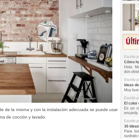
Últ
Escrito 
Cómo hac
Hola. Mu
dos obse
Escrito 
Ideas de
Muy buen
Escrito 
El color 
Es un co
rte de la misma y con la instalación adecuada se puede usar
encanta 
ona de cocción y lavado.
Escrito 
30 ideas
Para lo
sustrato 