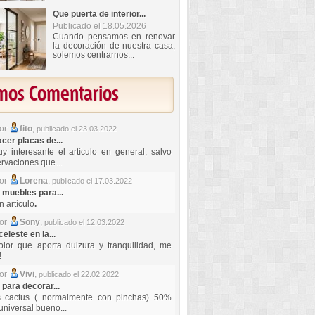
Que puerta de interior...
Publicado el 18.05.2026
Cuando pensamos en renovar
la decoración de nuestra casa,
solemos centrarnos...
imos Comentarios
por
fito
,
publicado el 23.03.2022
er placas de...
y interesante el artículo en general, salvo
rvaciones que...
por
Lorena
,
publicado el 17.03.2022
 muebles para...
 artículo
.
por
Sony
,
publicado el 12.03.2022
celeste en la...
lor que aporta dulzura y tranquilidad, me
!
por
Vivi
,
publicado el 22.02.2022
 para decorar...
s cactus ( normalmente con pinchas) 50%
universal bueno...