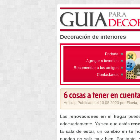
Decoración de interiores
Portada
Agregar a favoritos
Recomendar a tus amigos
Contáctanos
6 cosas a tener en cuent
Artículo Publicado el 10.08.2023 por
Flavia
,
Las
renovaciones en el hogar
pueden
adecuadamente. Ya sea que estés
ren
la sala de estar
, un
cambio en tu h
pueden no salir muy bien. Por tanto,