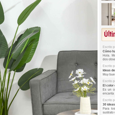
Últ
Escrito 
Cómo hac
Hola. Mu
dos obse
Escrito 
Ideas de
Muy buen
Escrito 
El color 
Es un co
encanta 
Escrito 
30 ideas
Para lo
sustrato 