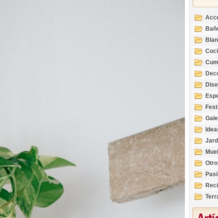
Acc
Bañ
Bla
Coc
Cum
Deco
Inte
Dis
Esp
Fest
Gale
Idea
Jard
Mue
Otro
Pasi
Reci
Terr