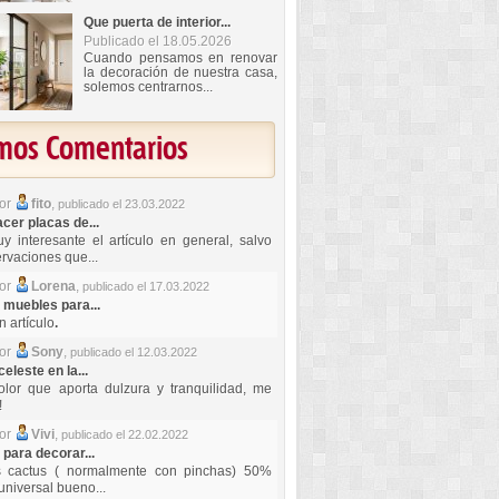
Que puerta de interior...
Publicado el 18.05.2026
Cuando pensamos en renovar
la decoración de nuestra casa,
solemos centrarnos...
imos Comentarios
por
fito
,
publicado el 23.03.2022
er placas de...
y interesante el artículo en general, salvo
rvaciones que...
por
Lorena
,
publicado el 17.03.2022
 muebles para...
 artículo
.
por
Sony
,
publicado el 12.03.2022
celeste en la...
lor que aporta dulzura y tranquilidad, me
!
por
Vivi
,
publicado el 22.02.2022
 para decorar...
s cactus ( normalmente con pinchas) 50%
universal bueno...