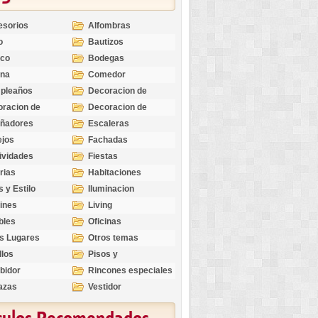
esorios
Alfombras
o
Bautizos
nco
Bodegas
ina
Comedor
pleaños
Decoracion de
Exteriores
racion de
Decoracion de
riores
Ocasiones
eñadores
Escaleras
Especiales
ejos
Fachadas
ividades
Fiestas
rias
Habitaciones
s y Estilo
Iluminacion
ines
Living
bles
Oficinas
s Lugares
Otros temas
llos
Pisos y
revestimientos
bidor
Rincones especiales
azas
Vestidor