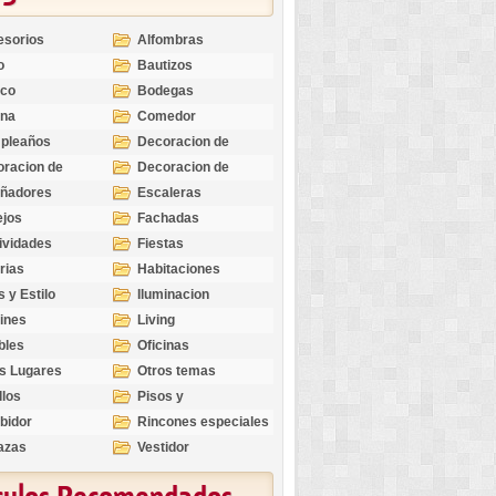
esorios
Alfombras
o
Bautizos
nco
Bodegas
ina
Comedor
pleaños
Decoracion de
Exteriores
racion de
Decoracion de
riores
Ocasiones
eñadores
Escaleras
Especiales
ejos
Fachadas
ividades
Fiestas
rias
Habitaciones
s y Estilo
Iluminacion
ines
Living
bles
Oficinas
s Lugares
Otros temas
llos
Pisos y
revestimientos
bidor
Rincones especiales
azas
Vestidor