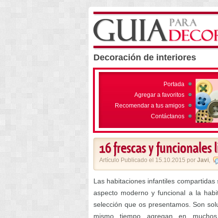
Decoración de interiores
Portada
Agregar a favoritos
Recomendar a tus amigos
Contáctanos
16 frescas y funcionales l
Artículo Publicado el 15.10.2015 por
Javi
,
Las habitaciones infantiles compartidas s
aspecto moderno y funcional a la habit
selección que os presentamos. Son soluc
mismo tiempo agregan en muchos