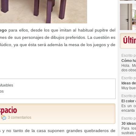
uego
para ellos, desde los que imitan al habitual pupitre del
nes de sus personajes de dibujos preferidos. La cuestión es
Últ
o lúdico, ya que ésta será además la mesa de los juegos y de
Escrito 
Cómo hac
Hola. Mu
dos obse
Escrito 
Ideas de
Muebles
Muy buen
os
Escrito 
El color 
Es un co
spacio
encanta 
,
3 comentarios
Escrito 
30 ideas
Para lo
s y no tanto de la casa suponen grandes quebraderos de
sustrato 