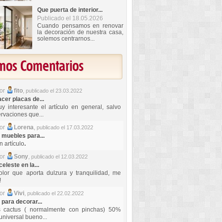
Que puerta de interior...
Publicado el 18.05.2026
Cuando pensamos en renovar
la decoración de nuestra casa,
solemos centrarnos...
imos Comentarios
por
fito
,
publicado el 23.03.2022
er placas de...
y interesante el artículo en general, salvo
rvaciones que...
por
Lorena
,
publicado el 17.03.2022
 muebles para...
 artículo
.
por
Sony
,
publicado el 12.03.2022
celeste en la...
lor que aporta dulzura y tranquilidad, me
!
por
Vivi
,
publicado el 22.02.2022
 para decorar...
s cactus ( normalmente con pinchas) 50%
universal bueno...