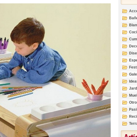
Acc
Bañ
Bla
Coc
Cum
Deco
Inte
Dis
Esp
Fest
Gale
Idea
Jard
Mue
Otro
Pasi
Reci
Terr