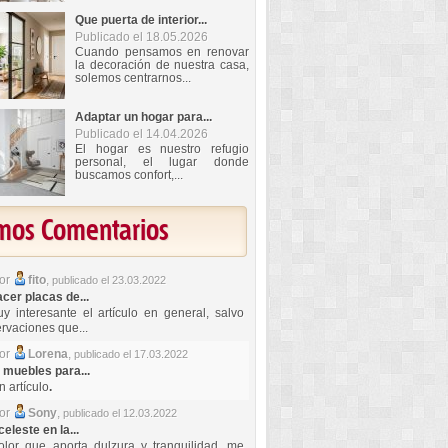
Que puerta de interior...
Publicado el 18.05.2026
Cuando pensamos en renovar
la decoración de nuestra casa,
solemos centrarnos...
Adaptar un hogar para...
Publicado el 14.04.2026
El hogar es nuestro refugio
personal, el lugar donde
buscamos confort,...
imos Comentarios
por
fito
,
publicado el 23.03.2022
er placas de...
y interesante el artículo en general, salvo
rvaciones que...
por
Lorena
,
publicado el 17.03.2022
 muebles para...
 artículo
.
por
Sony
,
publicado el 12.03.2022
celeste en la...
lor que aporta dulzura y tranquilidad, me