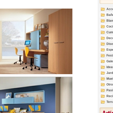
Acc
Bañ
Bla
Coc
Cum
Deco
Inte
Dis
Esp
Fest
Gale
Idea
Jard
Mue
Otro
Pasi
Reci
Terr