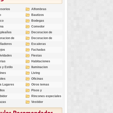
esorios
Alfombras
o
Bautizos
nco
Bodegas
ina
Comedor
pleaños
Decoracion de
Exteriores
racion de
Decoracion de
riores
Ocasiones
eñadores
Escaleras
Especiales
ejos
Fachadas
ividades
Fiestas
rias
Habitaciones
s y Estilo
Iluminacion
ines
Living
bles
Oficinas
s Lugares
Otros temas
llos
Pisos y
revestimientos
bidor
Rincones especiales
azas
Vestidor