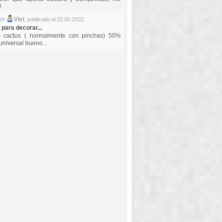
!
por
Vivi
,
publicado el 22.02.2022
 para decorar...
s cactus ( normalmente con pinchas) 50%
universal bueno...