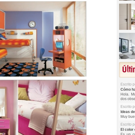
Últ
Escrito 
Cómo hac
Hola. Mu
dos obse
Escrito 
Ideas de
Muy buen
Escrito 
El color 
Es un co