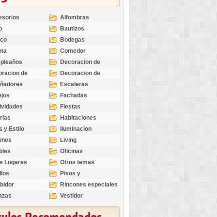
esorios
Alfombras
o
Bautizos
nco
Bodegas
ina
Comedor
pleaños
Decoracion de
Exteriores
racion de
Decoracion de
riores
Ocasiones
eñadores
Escaleras
Especiales
ejos
Fachadas
ividades
Fiestas
rias
Habitaciones
s y Estilo
Iluminacion
ines
Living
bles
Oficinas
s Lugares
Otros temas
llos
Pisos y
revestimientos
bidor
Rincones especiales
azas
Vestidor