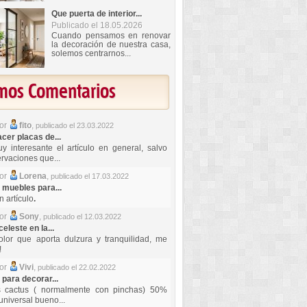
Que puerta de interior...
Publicado el 18.05.2026
Cuando pensamos en renovar
la decoración de nuestra casa,
solemos centrarnos...
imos Comentarios
por
fito
,
publicado el 23.03.2022
er placas de...
y interesante el artículo en general, salvo
rvaciones que...
por
Lorena
,
publicado el 17.03.2022
 muebles para...
 artículo
.
por
Sony
,
publicado el 12.03.2022
celeste en la...
lor que aporta dulzura y tranquilidad, me
!
por
Vivi
,
publicado el 22.02.2022
 para decorar...
s cactus ( normalmente con pinchas) 50%
universal bueno...