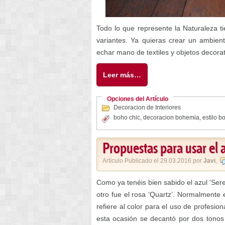
Todo lo que represente la Naturaleza t
variantes. Ya quieras crear un ambie
echar mano de textiles y objetos decorat
Leer más…
Opciones del Artículo
Decoracion de Interiores
boho chic
,
decoracion bohemia
,
estilo 
Propuestas para usar el a
Artículo Publicado el 29.03.2016 por
Javi
,
Como ya tenéis bien sabido el azul ‘Sere
otro fue el rosa ‘Quartz’. Normalment
refiere al color para el uso de profesio
esta ocasión se decantó por dos tonos