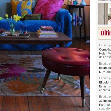
Últ
Escrito 
Cómo hac
Hola. Mu
dos obse
Escrito 
Ideas de
Muy buen
Escrito 
El color 
Es un co
encanta 
Escrito 
30 ideas
Para lo
sustrato 