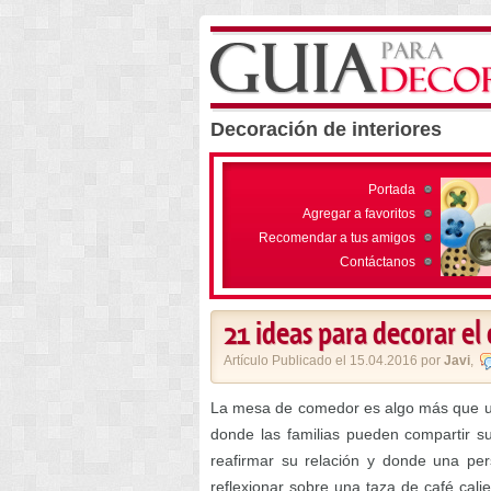
Decoración de interiores
Portada
Agregar a favoritos
Recomendar a tus amigos
Contáctanos
21 ideas para decorar e
Artículo Publicado el 15.04.2016 por
Javi
,
La mesa de comedor es algo más que un 
donde las familias pueden compartir s
reafirmar su relación y donde una pe
reflexionar sobre una taza de café cal