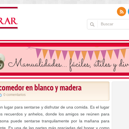
l comedor en blanco y madera
0 comentarios
lugar para sentarse y disfrutar de una comida. Es el lugar
us recuerdos y anhelos, donde los amigos se reúnen para
rsona puede sentarse tranquilamente por la mañana para
iente. Es una de las partes más preciadas del hogar y como