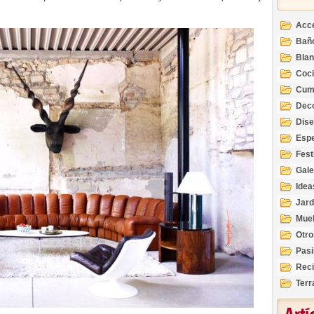
Acc
Bañ
Bla
Coc
Cum
Deco
Inte
Dis
Esp
Fest
Gale
Idea
Jard
Mue
Otro
Pasi
Reci
Terr