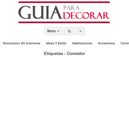
Menu
Decoracion De Interiores
Ideas Y Estilo
Habitaciones
Accesorios
Coci
Etiquetas › Comedor