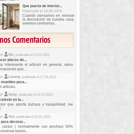
Que puerta de interior...
Publicado el 18.05.2026
Cuando pensamos en renovar
la decoración de nuestra casa,
solemos centrarnos...
imos Comentarios
por
fito
,
publicado el 23.03.2022
er placas de...
y interesante el artículo en general, salvo
rvaciones que...
por
Lorena
,
publicado el 17.03.2022
 muebles para...
 artículo
.
por
Sony
,
publicado el 12.03.2022
celeste en la...
lor que aporta dulzura y tranquilidad, me
!
por
Vivi
,
publicado el 22.02.2022
 para decorar...
s cactus ( normalmente con pinchas) 50%
universal bueno...