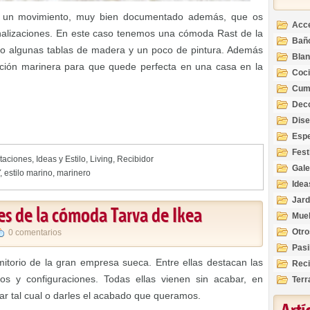
o un movimiento, muy bien documentado además, que os
Acc
onalizaciones. En este caso tenemos una cómoda Rast de la
Bañ
o algunas tablas de madera y un poco de pintura. Además
Bla
ación marinera para que quede perfecta en una casa en la
Coc
Cum
Deco
Inte
Dis
Esp
Fest
taciones
,
Ideas y Estilo
,
Living
,
Recibidor
Gale
,
estilo marino
,
marinero
Idea
Jard
es de la cómoda Tarva de Ikea
Mue
Otro
0 comentarios
Pasi
itorio de la gran empresa sueca. Entre ellas destacan las
Reci
s y configuraciones. Todas ellas vienen sin acabar, en
Terr
ar tal cual o darles el acabado que queramos.