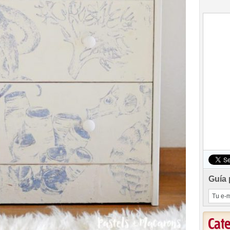
Guía 
Cat