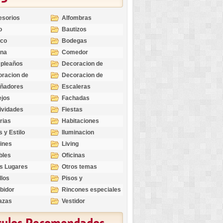
esorios
Alfombras
o
Bautizos
nco
Bodegas
ina
Comedor
pleaños
Decoracion de
Exteriores
racion de
Decoracion de
riores
Ocasiones
eñadores
Escaleras
Especiales
ejos
Fachadas
ividades
Fiestas
rias
Habitaciones
s y Estilo
Iluminacion
ines
Living
bles
Oficinas
s Lugares
Otros temas
llos
Pisos y
revestimientos
bidor
Rincones especiales
azas
Vestidor