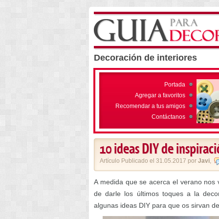
Decoración de interiores
Portada
Agregar a favoritos
Recomendar a tus amigos
Contáctanos
10 ideas DIY de inspirac
Artículo Publicado el 31.05.2017 por
Javi
,
A medida que se acerca el verano nos 
de darle los últimos toques a la dec
algunas ideas DIY para que os sirvan de 