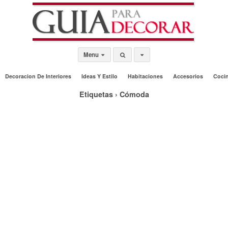
Menu
Decoracion De Interiores
Ideas Y Estilo
Habitaciones
Accesorios
Coci
Etiquetas › Cómoda