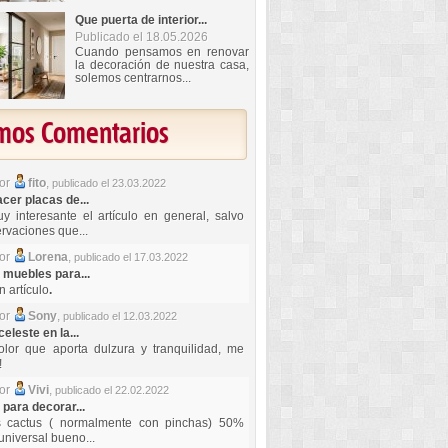
Que puerta de interior...
Publicado el 18.05.2026
Cuando pensamos en renovar
la decoración de nuestra casa,
solemos centrarnos...
imos Comentarios
por
fito
,
publicado el 23.03.2022
er placas de...
y interesante el artículo en general, salvo
rvaciones que...
por
Lorena
,
publicado el 17.03.2022
 muebles para...
 artículo
.
por
Sony
,
publicado el 12.03.2022
celeste en la...
lor que aporta dulzura y tranquilidad, me
!
por
Vivi
,
publicado el 22.02.2022
 para decorar...
s cactus ( normalmente con pinchas) 50%
universal bueno...