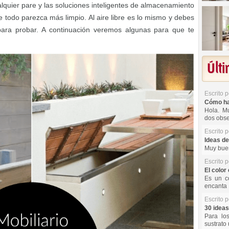
quier pare y las soluciones inteligentes de almacenamiento
todo parezca más limpio. Al aire libre es lo mismo y debes
para probar. A continuación veremos algunas para que te
Últ
Escrito 
Cómo hac
Hola. Mu
dos obse
Escrito 
Ideas de
Muy buen
Escrito 
El color 
Es un co
encanta 
Escrito 
30 ideas
Para lo
sustrato 