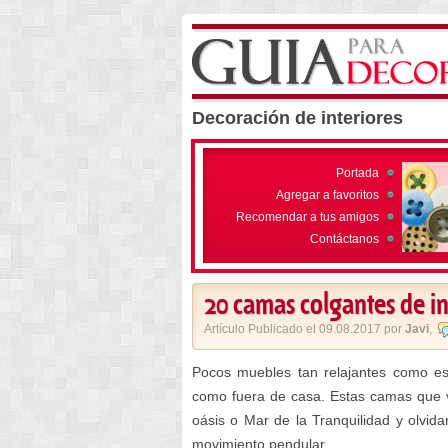
Decoración de interiores
Portada
Agregar a favoritos
Recomendar a tus amigos
Contáctanos
20 camas colgantes de int
Artículo Publicado el 09.08.2017 por
Javi
,
Pocos muebles tan relajantes como es
como fuera de casa. Estas camas que v
oásis o Mar de la Tranquilidad y olvi
movimiento pendular.