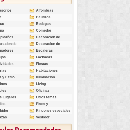
esorios
Alfombras
o
Bautizos
nco
Bodegas
ina
Comedor
pleaños
Decoracion de
Exteriores
racion de
Decoracion de
riores
Ocasiones
eñadores
Escaleras
Especiales
ejos
Fachadas
ividades
Fiestas
rias
Habitaciones
s y Estilo
Iluminacion
ines
Living
bles
Oficinas
s Lugares
Otros temas
llos
Pisos y
revestimientos
bidor
Rincones especiales
azas
Vestidor