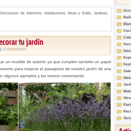
Acc
,
Decoracion de Interiores
,
Habitaciones
,
Ideas y Estilo
,
Jardines
,
Bañ
Bla
Coc
Cum
ecorar tu jardín
Deco
Inte
0 comentarios
Dis
Esp
que un mueble de asiento ya que cumplen también un papel
Fest
lemento para mejorar el paisajismo de nuestro jardín de una
Gale
er algunos ejemplos y los iremos comentando.
Idea
Jard
Mue
Otro
Pasi
Reci
Terr