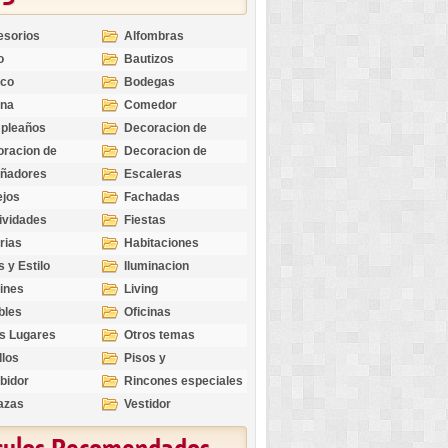
esorios
Alfombras
o
Bautizos
nco
Bodegas
ina
Comedor
pleaños
Decoracion de
Exteriores
racion de
Decoracion de
riores
Ocasiones
eñadores
Escaleras
Especiales
ejos
Fachadas
ividades
Fiestas
rias
Habitaciones
s y Estilo
Iluminacion
ines
Living
bles
Oficinas
s Lugares
Otros temas
llos
Pisos y
revestimientos
bidor
Rincones especiales
azas
Vestidor