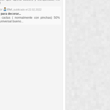
!
por
Vivi
,
publicado el 22.02.2022
 para decorar...
s cactus ( normalmente con pinchas) 50%
universal bueno...