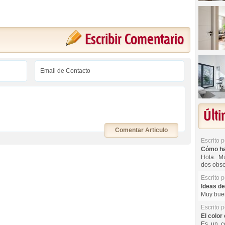
Escribir Comentario
Últ
Comentar Articulo
Escrito 
Cómo hac
Hola. Mu
dos obse
Escrito 
Ideas de
Muy buen
Escrito 
El color 
Es un co