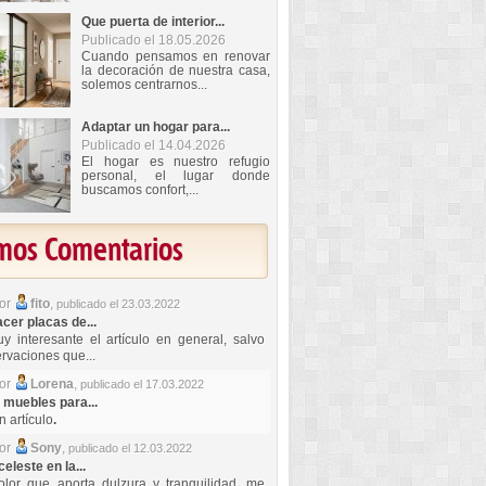
Que puerta de interior...
Publicado el 18.05.2026
Cuando pensamos en renovar
la decoración de nuestra casa,
solemos centrarnos...
Adaptar un hogar para...
Publicado el 14.04.2026
El hogar es nuestro refugio
personal, el lugar donde
buscamos confort,...
imos Comentarios
por
fito
,
publicado el 23.03.2022
er placas de...
y interesante el artículo en general, salvo
rvaciones que...
por
Lorena
,
publicado el 17.03.2022
 muebles para...
 artículo
.
por
Sony
,
publicado el 12.03.2022
celeste en la...
lor que aporta dulzura y tranquilidad, me