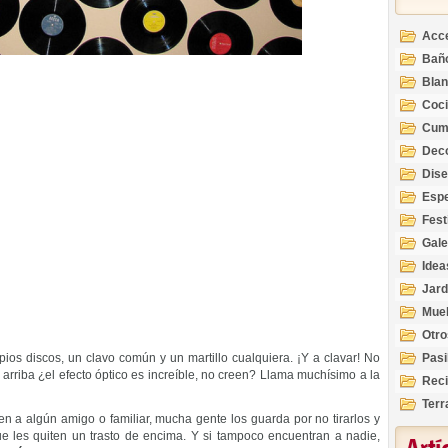
Acc
Bañ
Bla
Coc
Cum
Deco
Inte
Dis
Esp
Fest
Gale
Idea
Jard
Mue
Otro
ios discos, un clavo común y un martillo cualquiera. ¡Y a clavar! No
Pasi
 arriba ¿el efecto óptico es increíble, no creen? Llama muchísimo a la
Reci
Terr
en a algún amigo o familiar, mucha gente los guarda por no tirarlos y
e les quiten un trasto de encima. Y si tampoco encuentran a nadie,