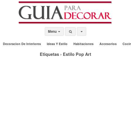
Menu
Decoracion De Interiores
Ideas Y Estilo
Habitaciones
Accesorios
Coci
Etiquetas › Estilo Pop Art