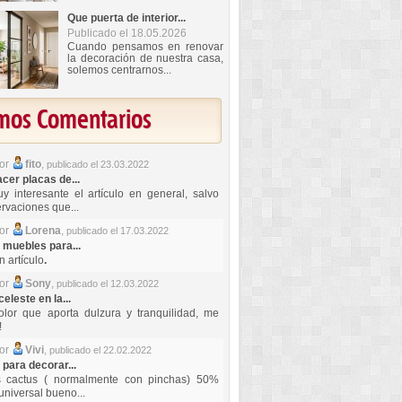
Que puerta de interior...
Publicado el 18.05.2026
Cuando pensamos en renovar
la decoración de nuestra casa,
solemos centrarnos...
imos Comentarios
por
fito
,
publicado el 23.03.2022
er placas de...
y interesante el artículo en general, salvo
rvaciones que...
por
Lorena
,
publicado el 17.03.2022
 muebles para...
 artículo
.
por
Sony
,
publicado el 12.03.2022
celeste en la...
lor que aporta dulzura y tranquilidad, me
!
por
Vivi
,
publicado el 22.02.2022
 para decorar...
s cactus ( normalmente con pinchas) 50%
universal bueno...