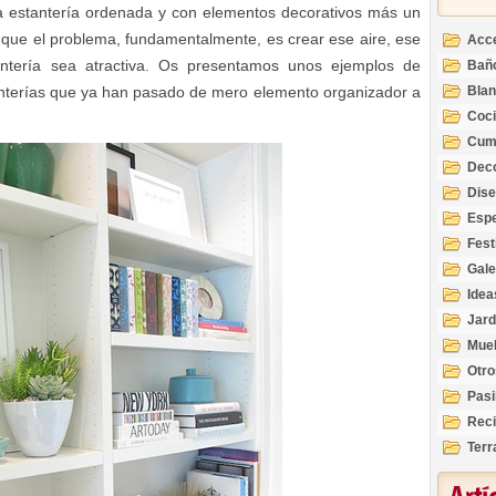
 estantería ordenada y con elementos decorativos más un
que el problema, fundamentalmente, es crear ese aire, ese
Acc
antería sea atractiva. Os presentamos unos ejemplos de
Bañ
anterías que ya han pasado de mero elemento organizador a
Bla
Coc
Cum
Deco
Inte
Dis
Esp
Fest
Gale
Idea
Jard
Mue
Otro
Pasi
Reci
Terr