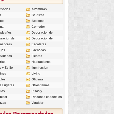
esorios
Alfombras
o
Bautizos
nco
Bodegas
ina
Comedor
pleaños
Decoracion de
Exteriores
racion de
Decoracion de
riores
Ocasiones
eñadores
Escaleras
Especiales
ejos
Fachadas
ividades
Fiestas
rias
Habitaciones
s y Estilo
Iluminacion
ines
Living
bles
Oficinas
s Lugares
Otros temas
llos
Pisos y
revestimientos
bidor
Rincones especiales
azas
Vestidor