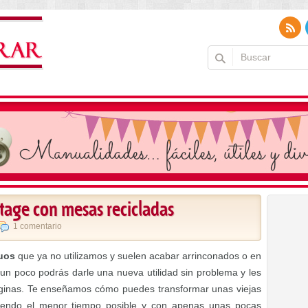
ntage con mesas recicladas
1 comentario
uos
que ya no utilizamos y suelen acabar arrinconados o en
as un poco podrás darle una nueva utilidad sin problema y les
ginas. Te enseñamos cómo puedes transformar unas viejas
tiendo el menor tiempo posible y con apenas unas pocas