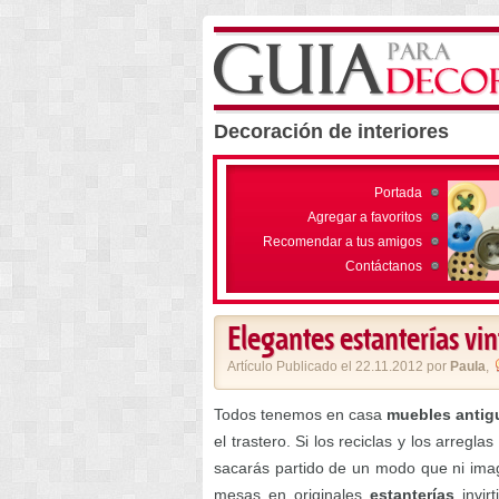
Decoración de interiores
Portada
Agregar a favoritos
Recomendar a tus amigos
Contáctanos
Elegantes estanterías vi
Artículo Publicado el 22.11.2012 por
Paula
,
Todos tenemos en casa
muebles antig
el trastero. Si los reciclas y los arregl
sacarás partido de un modo que ni ima
mesas en originales
estanterías
invir