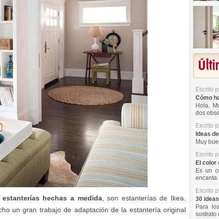
Últ
Escrito 
Cómo hac
Hola. Mu
dos obse
Escrito 
Ideas de
Muy buen
Escrito 
El color 
Es un co
encanta 
Escrito 
e
estanterías hechas a medida
, son estanterías de Ikea.
30 ideas
Para lo
ho un gran trabajo de adaptación de la estantería original
sustrato 