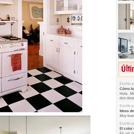
Últ
Escrito 
Cómo hac
Hola. Mu
dos obse
Escrito 
Ideas de
Muy buen
Escrito 
El color 
Es un co