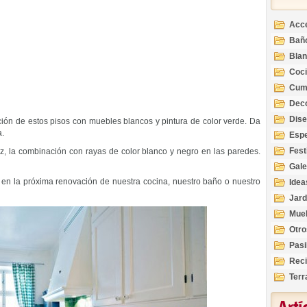
Acc
Bañ
Bla
Coc
Cum
Deco
Inte
Dis
ción de estos pisos con muebles blancos y pintura de color verde. Da
a.
Esp
Fest
z, la combinación con rayas de color blanco y negro en las paredes.
Gale
en la próxima renovación de nuestra cocina, nuestro baño o nuestro
Idea
Jard
Mue
Otro
Pasi
Reci
Terr