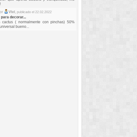
!
por
Vivi
,
publicado el 22.02.2022
 para decorar...
s cactus ( normalmente con pinchas) 50%
universal bueno...