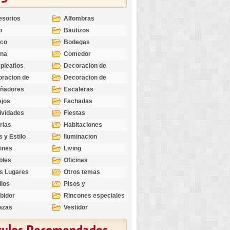
esorios
Alfombras
o
Bautizos
nco
Bodegas
ina
Comedor
pleaños
Decoracion de
Exteriores
racion de
Decoracion de
riores
Ocasiones
eñadores
Escaleras
Especiales
ejos
Fachadas
ividades
Fiestas
rias
Habitaciones
s y Estilo
Iluminacion
ines
Living
bles
Oficinas
s Lugares
Otros temas
llos
Pisos y
revestimientos
bidor
Rincones especiales
azas
Vestidor