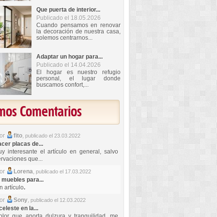
Que puerta de interior...
Publicado el 18.05.2026
Cuando pensamos en renovar
la decoración de nuestra casa,
solemos centrarnos...
Adaptar un hogar para...
Publicado el 14.04.2026
El hogar es nuestro refugio
personal, el lugar donde
buscamos confort,...
imos Comentarios
por
fito
,
publicado el 23.03.2022
er placas de...
y interesante el artículo en general, salvo
rvaciones que...
por
Lorena
,
publicado el 17.03.2022
 muebles para...
 artículo
.
por
Sony
,
publicado el 12.03.2022
celeste en la...
lor que aporta dulzura y tranquilidad, me