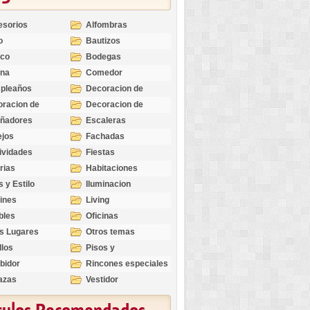
esorios
Alfombras
o
Bautizos
nco
Bodegas
ina
Comedor
pleaños
Decoracion de
Exteriores
racion de
Decoracion de
riores
Ocasiones
eñadores
Escaleras
Especiales
ejos
Fachadas
ividades
Fiestas
rias
Habitaciones
s y Estilo
Iluminacion
ines
Living
bles
Oficinas
s Lugares
Otros temas
llos
Pisos y
revestimientos
bidor
Rincones especiales
azas
Vestidor