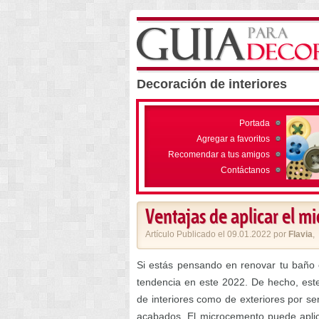
Decoración de interiores
Portada
Agregar a favoritos
Recomendar a tus amigos
Contáctanos
Ventajas de aplicar el 
Artículo Publicado el 09.01.2022 por
Flavia
,
Si estás pensando en renovar tu baño 
tendencia en este 2022. De hecho, este
de interiores como de exteriores por se
acabados. El microcemento puede aplic