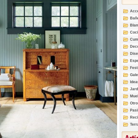
Acc
Bañ
Bla
Coc
Cum
Deco
Inte
Dis
Esp
Fest
Gale
Idea
Jard
Mue
Otro
Pasi
Reci
Terr