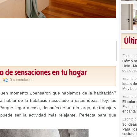
Últ
Escrito 
Cómo hac
Hola. Mu
o de sensaciones en tu hogar
dos obse
Escrito 
a
,
0 comentarios
Ideas de
Muy buen
n buen momento ¿pensaron que hablamos de la habitación?
Escrito 
hablar de la habitación asociado a estas ideas. Hoy, las
El color 
Es un co
orque llegar a casa, después de un día largo, de trabajo y
encanta 
uede ser la actividad más relajante. Perfecta para que
Escrito 
30 ideas
Para lo
sustrato 