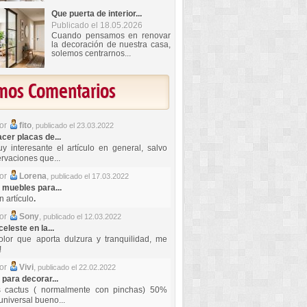
Que puerta de interior...
Publicado el 18.05.2026
Cuando pensamos en renovar
la decoración de nuestra casa,
solemos centrarnos...
imos Comentarios
por
fito
,
publicado el 23.03.2022
er placas de...
y interesante el artículo en general, salvo
rvaciones que...
por
Lorena
,
publicado el 17.03.2022
 muebles para...
 artículo
.
por
Sony
,
publicado el 12.03.2022
celeste en la...
lor que aporta dulzura y tranquilidad, me
!
por
Vivi
,
publicado el 22.02.2022
 para decorar...
s cactus ( normalmente con pinchas) 50%
universal bueno...