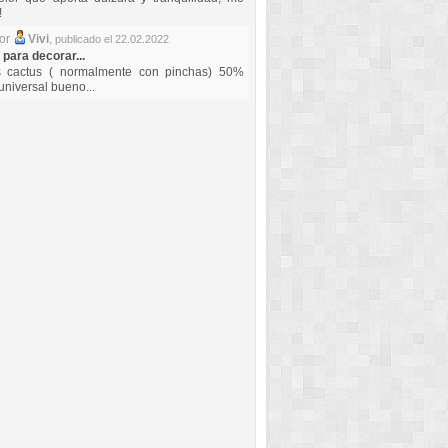
!
por
Vivi
,
publicado el 22.02.2022
 para decorar...
s cactus ( normalmente con pinchas) 50%
universal bueno...