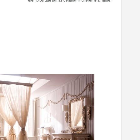
ejemplos que jamás dejarían indiferente a nadie.