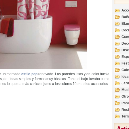
Acc
Bañ
Bla
Coc
Cum
Deco
Inte
Dis
Esp
Fest
Gale
 de un marcado
estilo pop
renovado. Las paredes lisas y en color fucsia
Idea
os, de líneas simples y formas muy básicas. Tanto el bajo lavabo como
Jard
es lo que da más carácter junto a los colores flúor de los accesorios.
Mue
Otro
Pasi
Reci
Terr