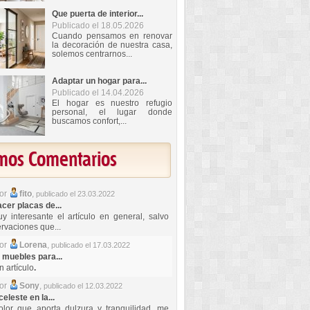
Que puerta de interior...
Publicado el 18.05.2026
Cuando pensamos en renovar
la decoración de nuestra casa,
solemos centrarnos...
Adaptar un hogar para...
Publicado el 14.04.2026
El hogar es nuestro refugio
personal, el lugar donde
buscamos confort,...
imos Comentarios
por
fito
,
publicado el 23.03.2022
er placas de...
y interesante el artículo en general, salvo
rvaciones que...
por
Lorena
,
publicado el 17.03.2022
 muebles para...
 artículo
.
por
Sony
,
publicado el 12.03.2022
celeste en la...
lor que aporta dulzura y tranquilidad, me