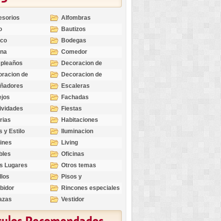
esorios
Alfombras
o
Bautizos
nco
Bodegas
ina
Comedor
pleaños
Decoracion de
Exteriores
racion de
Decoracion de
riores
Ocasiones
eñadores
Escaleras
Especiales
ejos
Fachadas
ividades
Fiestas
rias
Habitaciones
s y Estilo
Iluminacion
ines
Living
bles
Oficinas
s Lugares
Otros temas
llos
Pisos y
revestimientos
bidor
Rincones especiales
azas
Vestidor