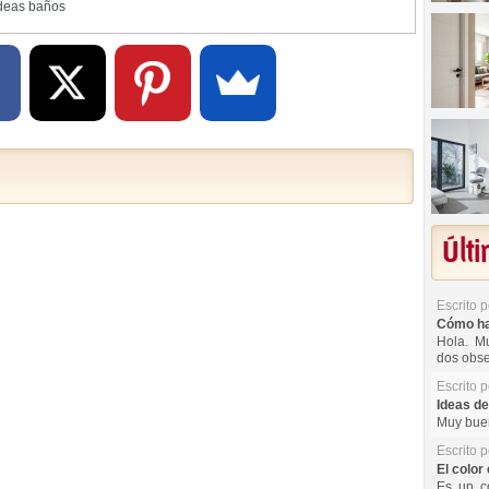
deas baños
Últ
Escrito 
Cómo hac
Hola. Mu
dos obse
Escrito 
Ideas de
Muy buen
Escrito 
El color 
Es un co