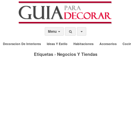
Menu
Decoracion De Interiores
Ideas Y Estilo
Habitaciones
Accesorios
Coci
Etiquetas › Negocios Y Tiendas