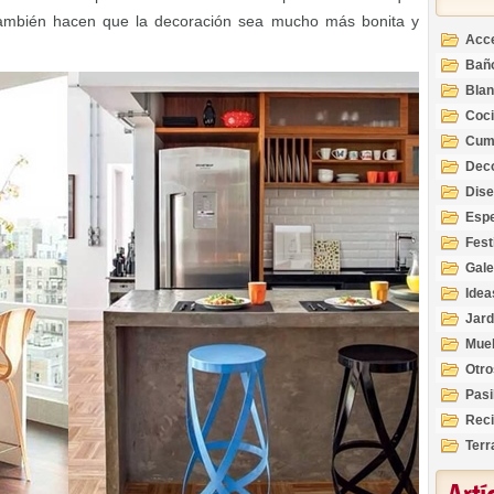
ambién hacen que la decoración sea mucho más bonita y
Acc
Bañ
Bla
Coc
Cum
Deco
Inte
Dis
Esp
Fest
Gale
Idea
Jard
Mue
Otro
Pasi
Reci
Terr