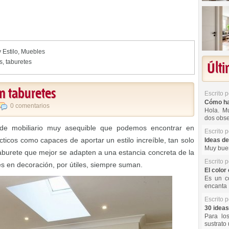
 Estilo
,
Muebles
as
,
taburetes
Últ
n taburetes
Escrito 
Cómo hac
0 comentarios
Hola. Mu
dos obse
de mobiliario muy asequible que podemos encontrar en
Escrito 
cticos como capaces de aportar un estilo increíble, tan solo
Ideas de
Muy buen
aburete que mejor se adapten a una estancia concreta de la
Escrito 
s en decoración, por útiles, siempre suman.
El color 
Es un co
encanta 
Escrito 
30 ideas
Para lo
sustrato 