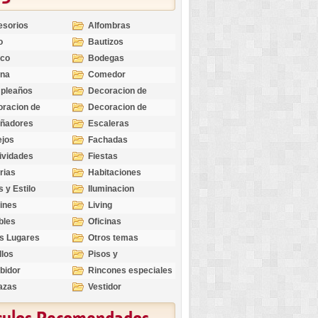
esorios
Alfombras
o
Bautizos
nco
Bodegas
ina
Comedor
pleaños
Decoracion de
Exteriores
racion de
Decoracion de
riores
Ocasiones
eñadores
Escaleras
Especiales
ejos
Fachadas
ividades
Fiestas
rias
Habitaciones
s y Estilo
Iluminacion
ines
Living
bles
Oficinas
s Lugares
Otros temas
llos
Pisos y
revestimientos
bidor
Rincones especiales
azas
Vestidor