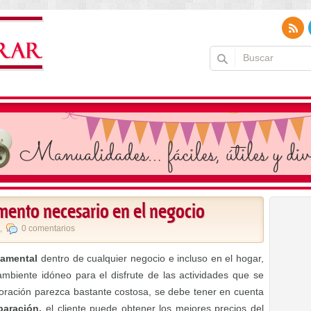
lemento necesario en el negocio
,
0 comentarios
damental
dentro de cualquier negocio e incluso en el hogar,
mbiente idóneo para el disfrute de las actividades que se
ecoración parezca bastante costosa, se debe tener en cuenta
paración,
el cliente puede obtener los mejores precios del