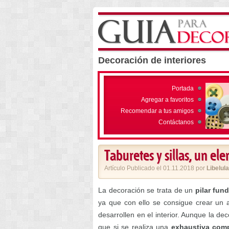
Decoración de interiores
Portada
Agregar a favoritos
Recomendar a tus amigos
Contáctanos
Taburetes y sillas, un e
Artículo Publicado el 01.11.2018 por
Libelula
La decoración se trata de un
pilar fun
ya que con ello se consigue crear un a
desarrollen en el interior. Aunque la d
que si se realiza una
exhaustiva com