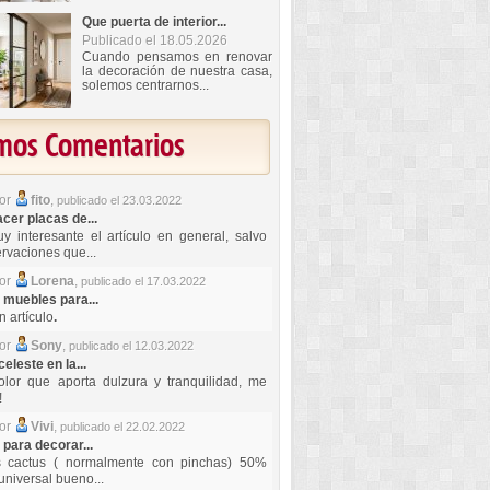
Que puerta de interior...
Publicado el 18.05.2026
Cuando pensamos en renovar
la decoración de nuestra casa,
solemos centrarnos...
imos Comentarios
por
fito
,
publicado el 23.03.2022
er placas de...
y interesante el artículo en general, salvo
rvaciones que...
por
Lorena
,
publicado el 17.03.2022
 muebles para...
 artículo
.
por
Sony
,
publicado el 12.03.2022
celeste en la...
lor que aporta dulzura y tranquilidad, me
!
por
Vivi
,
publicado el 22.02.2022
 para decorar...
s cactus ( normalmente con pinchas) 50%
universal bueno...