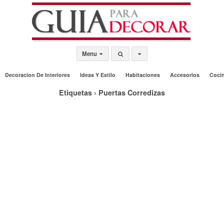
Menu
Decoracion De Interiores
Ideas Y Estilo
Habitaciones
Accesorios
Coci
Etiquetas › Puertas Corredizas