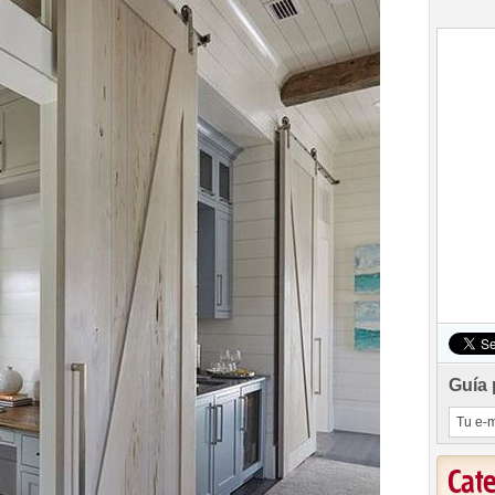
Guía 
Cat