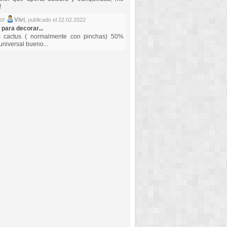
!
por
Vivi
,
publicado el 22.02.2022
 para decorar...
s cactus ( normalmente con pinchas) 50%
universal bueno...