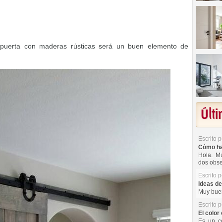
uerta con maderas rústicas será un buen elemento de
Últ
Escrito 
Cómo hac
Hola. Mu
dos obse
Escrito 
Ideas de
Muy buen
Escrito 
El color 
Es un co