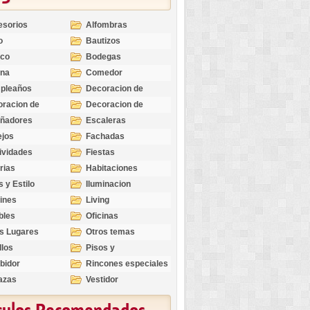
esorios
Alfombras
o
Bautizos
nco
Bodegas
ina
Comedor
pleaños
Decoracion de
Exteriores
racion de
Decoracion de
riores
Ocasiones
eñadores
Escaleras
Especiales
ejos
Fachadas
ividades
Fiestas
rias
Habitaciones
s y Estilo
Iluminacion
ines
Living
bles
Oficinas
s Lugares
Otros temas
llos
Pisos y
revestimientos
bidor
Rincones especiales
azas
Vestidor