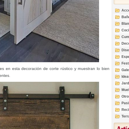
Acc
Bañ
Bla
Coc
Cum
Deco
Inte
Dis
Esp
Fest
s en esta decoración de corte rústico y muestran lo bien
Gale
entes.
Idea
Jard
Mue
Otro
Pasi
Reci
Terr