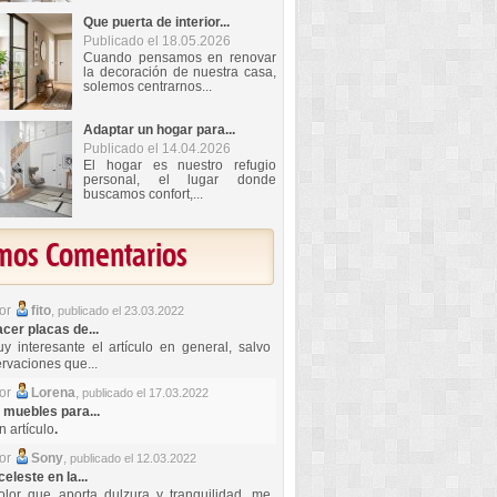
Que puerta de interior...
Publicado el 18.05.2026
Cuando pensamos en renovar
la decoración de nuestra casa,
solemos centrarnos...
Adaptar un hogar para...
Publicado el 14.04.2026
El hogar es nuestro refugio
personal, el lugar donde
buscamos confort,...
imos Comentarios
por
fito
,
publicado el 23.03.2022
er placas de...
y interesante el artículo en general, salvo
rvaciones que...
por
Lorena
,
publicado el 17.03.2022
 muebles para...
 artículo
.
por
Sony
,
publicado el 12.03.2022
celeste en la...
lor que aporta dulzura y tranquilidad, me