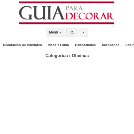
Menu
Decoracion De Interiores
Ideas Y Estilo
Habitaciones
Accesorios
Coci
Categorías ›
Oficinas