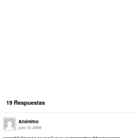
19 Respuestas
Anónimo
julio 10, 2009
ppaadriisiimmoo aa mmii mee enqqaanntaa ddeeqqooraar