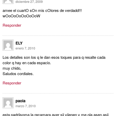
diciembre 27, 2009
amee el cuartO sOn mis cOlores de verdadd!!!
wOoOoOoOoOoOoW
Responder
ELY
enero 7, 2010
Los detalles son los q le dan esos toques para q resalte cada
color q hay en cada espacio.
muy chido,
Saludos cordiales.
Responder
paola
marzo 7, 2010
esta padriisoma la recamara aver sii viienen y me ola asen asii