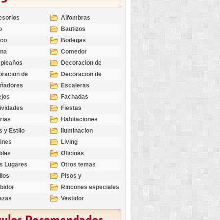
esorios
Alfombras
o
Bautizos
nco
Bodegas
ina
Comedor
pleaños
Decoracion de
Exteriores
racion de
Decoracion de
riores
Ocasiones
eñadores
Escaleras
Especiales
ejos
Fachadas
ividades
Fiestas
rias
Habitaciones
s y Estilo
Iluminacion
ines
Living
bles
Oficinas
s Lugares
Otros temas
llos
Pisos y
revestimientos
bidor
Rincones especiales
azas
Vestidor