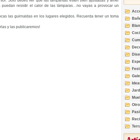
flor. Sólo debes ver que las lamparitas estén bien ajustadas y tener
 puedan resistir el calor de las lámparas…no vayas a provocar un
Acc
ocas las guirnaldas en los lugares elegidos. Recuerda tener un toma
Bañ
Bla
rlas y las publicaremos!
Coc
Cum
Deco
Inte
Dis
Esp
Fest
Gale
Idea
Jard
Mue
Otro
Pasi
Reci
Terr