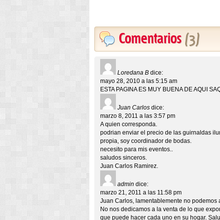
Comentarios
(3)
Loredana B
dice:
mayo 28, 2010 a las 5:15 am
ESTA PAGINA ES MUY BUENA DE AQUI S
Juan Carlos
dice:
marzo 8, 2011 a las 3:57 pm
A quien corresponda.
podrian enviar el precio de las guirnaldas il
propia, soy coordinador de bodas.
necesito para mis eventos..
saludos sinceros.
Juan Carlos Ramirez.
admin
dice:
marzo 21, 2011 a las 11:58 pm
Juan Carlos, lamentablemente no podemos a
No nos dedicamos a la venta de lo que expon
que puede hacer cada uno en su hogar. Sal