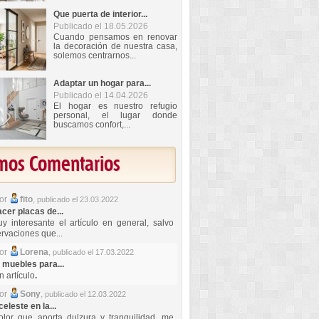
Que puerta de interior...
Publicado el 18.05.2026
Cuando pensamos en renovar
la decoración de nuestra casa,
solemos centrarnos...
Adaptar un hogar para...
Publicado el 14.04.2026
El hogar es nuestro refugio
personal, el lugar donde
buscamos confort,...
imos Comentarios
por
fito
,
publicado el 23.03.2022
er placas de...
y interesante el artículo en general, salvo
rvaciones que...
por
Lorena
,
publicado el 17.03.2022
 muebles para...
 artículo
.
por
Sony
,
publicado el 12.03.2022
celeste en la...
lor que aporta dulzura y tranquilidad, me