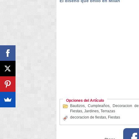
El diseño que brilló en Milán
Opciones del Artículo
Bautizos
,
Cumpleaños
,
Decoracion de
Fiestas
,
Jardines
,
Terrazas
decoracion de fiestas
,
Fiestas
Shares