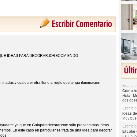
Escribir Comentario
AQUE IDEAS PARA DECORAR.lORECOMIENDO
Últ
uminadas,y cualquier otra flor o arreglo que tenga iluminacion
Escrito 
Cómo hac
Hola. Mu
dos obse
Escrito 
Ideas de
Muy buen
yudarte ya que en Guiaparadecorar.com sólo presentamos ideas.
Escrito 
emos. En este caso en particular se trata de una idea para decorar
El color 
udos!
Es un co