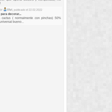
!
por
Vivi
,
publicado el 22.02.2022
 para decorar...
s cactus ( normalmente con pinchas) 50%
universal bueno...