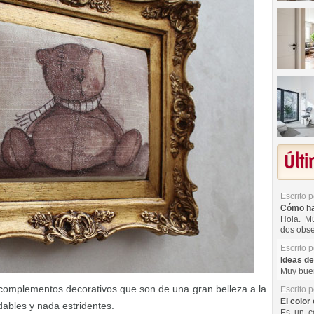
Últ
Escrito 
Cómo hac
Hola. Mu
dos obse
Escrito 
Ideas de
Muy buen
omplementos decorativos que son de una gran belleza a la
Escrito 
El color 
dables y nada estridentes.
Es un co