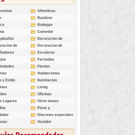
esorios
Alfombras
o
Bautizos
nco
Bodegas
ina
Comedor
pleaños
Decoracion de
Exteriores
racion de
Decoracion de
riores
Ocasiones
eñadores
Escaleras
Especiales
ejos
Fachadas
ividades
Fiestas
rias
Habitaciones
s y Estilo
Iluminacion
ines
Living
bles
Oficinas
s Lugares
Otros temas
llos
Pisos y
revestimientos
bidor
Rincones especiales
azas
Vestidor