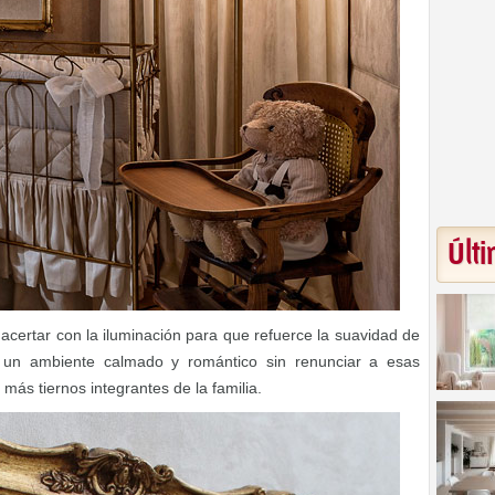
Últi
certar con la iluminación para que refuerce la suavidad de
í un ambiente calmado y romántico sin renunciar a esas
ás tiernos integrantes de la familia.