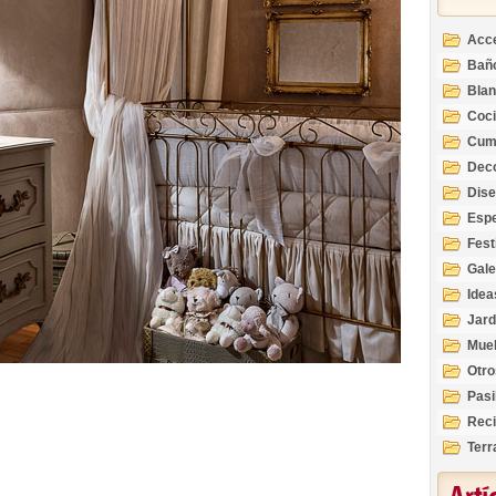
Acc
Bañ
Bla
Coc
Cum
Deco
Inte
Dis
Esp
Fest
Gale
Idea
Jard
Mue
Otro
Pasi
Reci
Terr