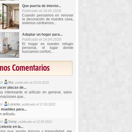
Que puerta de interior...
Publicado el 18.05.2026
Cuando pensamos en renovar
la decoración de nuestra casa,
solemos centrarnos...
Adaptar un hogar para...
Publicado el 14.04.2026
El hogar es nuestro refugio
personal, el lugar donde
buscamos confort,...
imos Comentarios
por
fito
,
publicado el 23.03.2022
er placas de...
y interesante el artículo en general, salvo
rvaciones que...
por
Lorena
,
publicado el 17.03.2022
 muebles para...
 artículo
.
por
Sony
,
publicado el 12.03.2022
celeste en la...
lor que aporta dulzura y tranquilidad, me