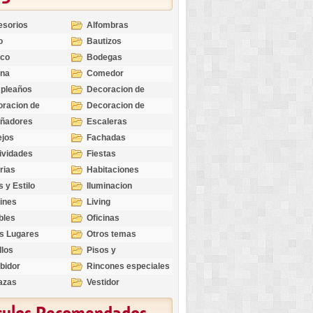
esorios
Alfombras
o
Bautizos
nco
Bodegas
ina
Comedor
pleaños
Decoracion de
Exteriores
racion de
Decoracion de
riores
Ocasiones
eñadores
Escaleras
Especiales
ejos
Fachadas
ividades
Fiestas
rias
Habitaciones
s y Estilo
Iluminacion
ines
Living
bles
Oficinas
s Lugares
Otros temas
llos
Pisos y
revestimientos
bidor
Rincones especiales
azas
Vestidor