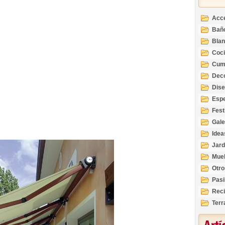
Acc
Bañ
Bla
Coc
Cum
Deco
Inte
Dis
Esp
Fest
Gale
Idea
Jard
Mue
Otro
Pasi
Reci
Terr