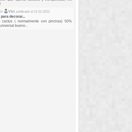
!
por
Vivi
,
publicado el 22.02.2022
 para decorar...
s cactus ( normalmente con pinchas) 50%
universal bueno...