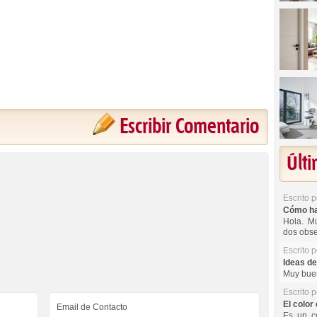
Escribir Comentario
Últ
Escrito 
Cómo hac
Hola. Mu
dos obse
Escrito 
Ideas de
Muy buen
Escrito 
El color 
Es un co