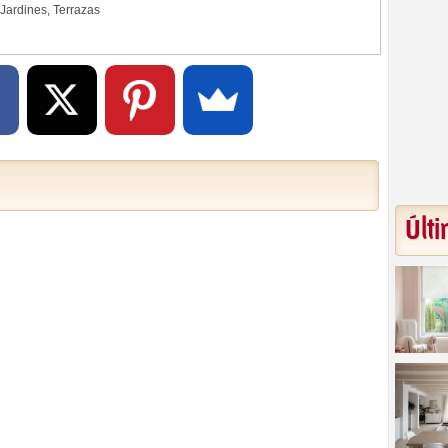
Jardines
,
Terrazas
Últi