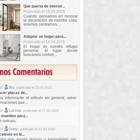
Que puerta de interior...
Publicado el 18.05.2026
Cuando pensamos en renovar
la decoración de nuestra casa,
solemos centrarnos...
Adaptar un hogar para...
Publicado el 14.04.2026
El hogar es nuestro refugio
personal, el lugar donde
buscamos confort,...
imos Comentarios
por
fito
,
publicado el 23.03.2022
er placas de...
y interesante el artículo en general, salvo
rvaciones que...
por
Lorena
,
publicado el 17.03.2022
 muebles para...
 artículo
.
por
Sony
,
publicado el 12.03.2022
celeste en la...
lor que aporta dulzura y tranquilidad, me