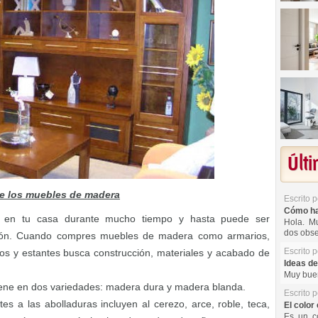
Últ
 de los muebles de madera
Escrito 
Cómo hac
á en tu casa durante mucho tiempo y hasta puede ser
Hola. Mu
dos obse
ción. Cuando compres muebles de madera como armarios,
Escrito 
ios y estantes busca construcción, materiales y acabado de
Ideas de
Muy buen
ene en dos variedades: madera dura y madera blanda.
Escrito 
es a las abolladuras incluyen al cerezo, arce, roble, teca,
El color 
Es un co