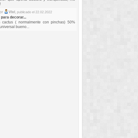
!
por
Vivi
,
publicado el 22.02.2022
 para decorar...
s cactus ( normalmente con pinchas) 50%
universal bueno...