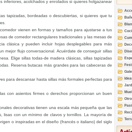
s inferiores, acolchados y enrolados si quieres holgazanear
Acc
tas tapizadas, bordeadas o descubiertas, si quieres que tu
Bañ
es.
Bla
 comedor vienen en formas y tamaños para ajustarse a tus
Coc
sas de comedor rectangulares tradicionales y las mesas de
Cum
ia clásica y pueden incluir hojas desplegables para más
Deco
Inte
 mejor flujo conversacional. Acuérdate de conseguir sillas
Dis
a. Elige sillas todas-de madera clásicas, sillas tapizadas
Esp
ómodas. Reserva butacas más grandes para las cabeceras de
Fest
Gale
Idea
ves para descansar hasta sillas más formales perfectas para
Jard
Mue
zadas con asientos firmes o derechos proporcionan un buen
Otro
Pasi
sionales decorativas tienen una escala más pequeña que las
Reci
, lisas con un mínimo de clavos y tornillos. La mayoría de
Terr
igen o inspiradas en el diseño (francés o italiano) del siglo