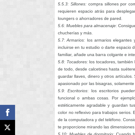
5.5.3: Sillones:
compra sillones por com
requieren espacio atrás para despleg
loungers o ahorradores de pared.
5.6: Muebles para almacenaje
: Consigu
chucherías y más.
5.7: Armarios:
los armarios elegantes 
incluirse en tu estudio o darte espacio 
familiar, añade una barra colgante e inte
5.8: Tocadores:
los tocadores, también
de todo, desde calcetines hasta suéter
guardar llaves, dinero y otros artículos
apasionado por las bisagras, solamente a
5.9: Escritorios
: los escritorios puede
funcional o ambas cosas. Por ejemplo,
estéticamente agradable y guardan tus
color no reflexivo para trabajos serios.
de la computadora y del teléfono. Consi
te proporcione mirando las dimensiones 
5.10: Muebles de dormitorio:
Cuando bu