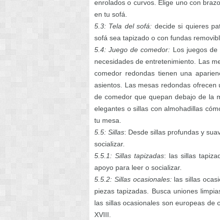
enrolados o curvos. Elige uno con brazo
en tu sofá.
5.3: Tela del sofá:
decide si quieres pa
sofá sea tapizado o con fundas removibl
5.4: Juego de comedor:
Los juegos de
necesidades de entretenimiento. Las me
comedor redondas tienen una aparienc
asientos. Las mesas redondas ofrecen un
de comedor que quepan debajo de la mes
elegantes o sillas con almohadillas c
tu mesa.
5.5: Sillas
: Desde sillas profundas y sua
socializar.
5.5.1: Sillas tapizadas
: las sillas tapi
apoyo para leer o socializar.
5.5.2: Sillas ocasionales:
las sillas oca
piezas tapizadas. Busca uniones limpias
las sillas ocasionales son europeas de or
XVIII.