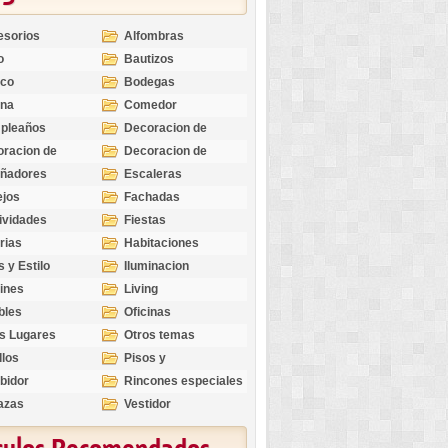
esorios
Alfombras
o
Bautizos
nco
Bodegas
ina
Comedor
pleaños
Decoracion de
Exteriores
racion de
Decoracion de
riores
Ocasiones
eñadores
Escaleras
Especiales
ejos
Fachadas
ividades
Fiestas
rias
Habitaciones
s y Estilo
Iluminacion
ines
Living
bles
Oficinas
s Lugares
Otros temas
llos
Pisos y
revestimientos
bidor
Rincones especiales
azas
Vestidor