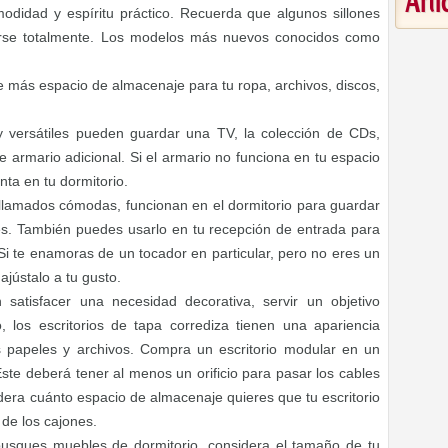
Art
odidad y espíritu práctico. Recuerda que algunos sillones
arse totalmente. Los modelos más nuevos conocidos como
e más espacio de almacenaje para tu ropa, archivos, discos,
y versátiles pueden guardar una TV, la colección de CDs,
de armario adicional. Si el armario no funciona en tu espacio
nta en tu dormitorio.
 llamados cómodas, funcionan en el dormitorio para guardar
es. También puedes usarlo en tu recepción de entrada para
. Si te enamoras de un tocador en particular, pero no eres un
jústalo a tu gusto.
n satisfacer una necesidad decorativa, servir un objetivo
 los escritorios de tapa corrediza tienen una apariencia
 papeles y archivos. Compra un escritorio modular en un
 Este deberá tener al menos un orificio para pasar los cables
dera cuánto espacio de almacenaje quieres que tu escritorio
de los cajones.
sques muebles de dormitorio, considera el tamaño de tu