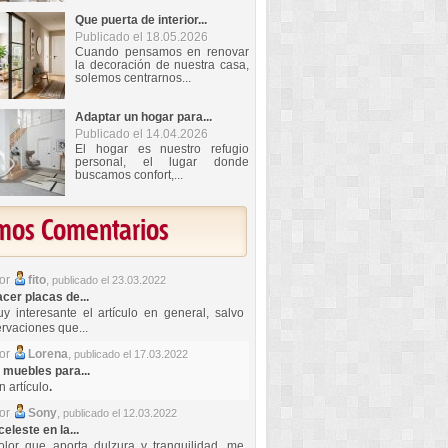
Que puerta de interior...
Publicado el 18.05.2026
Cuando pensamos en renovar
la decoración de nuestra casa,
solemos centrarnos...
Adaptar un hogar para...
Publicado el 14.04.2026
El hogar es nuestro refugio
personal, el lugar donde
buscamos confort,...
imos Comentarios
por
fito
,
publicado el 23.03.2022
er placas de...
y interesante el artículo en general, salvo
rvaciones que...
por
Lorena
,
publicado el 17.03.2022
 muebles para...
 artículo
.
por
Sony
,
publicado el 12.03.2022
celeste en la...
lor que aporta dulzura y tranquilidad, me