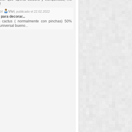
!
por
Vivi
,
publicado el 22.02.2022
 para decorar...
s cactus ( normalmente con pinchas) 50%
universal bueno...