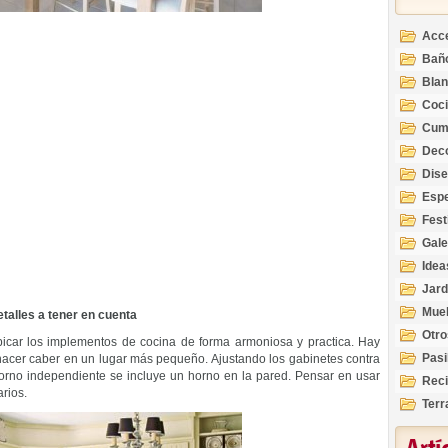
Acc
Bañ
Bla
Coc
Cum
Deco
Inte
Dis
Esp
Fest
Gale
Idea
Jard
Mue
talles a tener en cuenta
Otro
icar los implementos de cocina de forma armoniosa y practica. Hay
Pasi
acer caber en un lugar más pequeño. Ajustando los gabinetes contra
horno independiente se incluye un horno en la pared. Pensar en usar
Reci
rios.
Terr