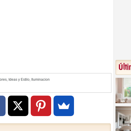
Últi
iores
,
Ideas y Estilo
,
Iluminacion