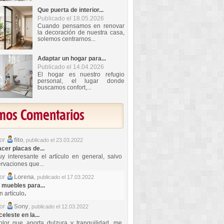
Que puerta de interior...
Publicado el 18.05.2026
Cuando pensamos en renovar
la decoración de nuestra casa,
solemos centrarnos...
Adaptar un hogar para...
Publicado el 14.04.2026
El hogar es nuestro refugio
personal, el lugar donde
buscamos confort,...
imos Comentarios
por
fito
,
publicado el 23.03.2022
er placas de...
y interesante el artículo en general, salvo
rvaciones que...
por
Lorena
,
publicado el 17.03.2022
 muebles para...
 artículo
.
por
Sony
,
publicado el 12.03.2022
celeste en la...
lor que aporta dulzura y tranquilidad, me