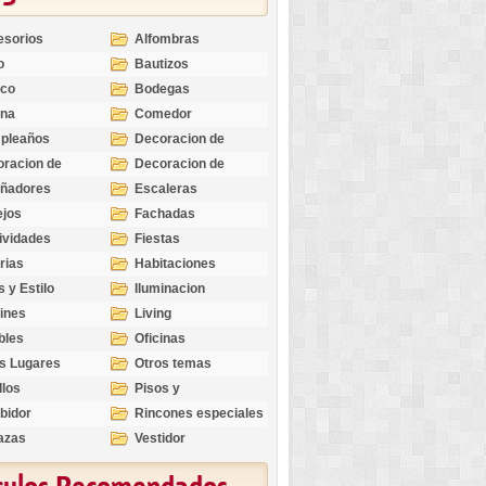
esorios
Alfombras
o
Bautizos
nco
Bodegas
ina
Comedor
pleaños
Decoracion de
Exteriores
racion de
Decoracion de
riores
Ocasiones
eñadores
Escaleras
Especiales
ejos
Fachadas
ividades
Fiestas
rias
Habitaciones
s y Estilo
Iluminacion
ines
Living
bles
Oficinas
s Lugares
Otros temas
llos
Pisos y
revestimientos
bidor
Rincones especiales
azas
Vestidor