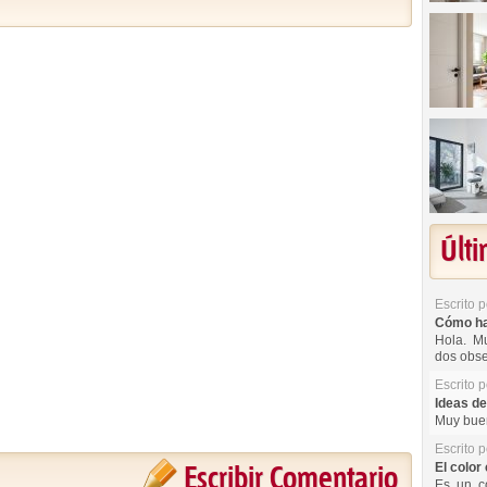
Últ
Escrito 
Cómo hac
Hola. Mu
dos obse
Escrito 
Ideas de
Muy buen
Escrito 
El color 
Escribir Comentario
Es un co