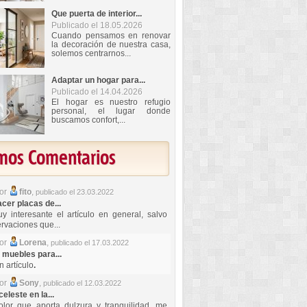
Que puerta de interior...
Publicado el 18.05.2026
Cuando pensamos en renovar
la decoración de nuestra casa,
solemos centrarnos...
Adaptar un hogar para...
Publicado el 14.04.2026
El hogar es nuestro refugio
personal, el lugar donde
buscamos confort,...
imos Comentarios
por
fito
,
publicado el 23.03.2022
er placas de...
y interesante el artículo en general, salvo
rvaciones que...
por
Lorena
,
publicado el 17.03.2022
 muebles para...
 artículo
.
por
Sony
,
publicado el 12.03.2022
celeste en la...
lor que aporta dulzura y tranquilidad, me