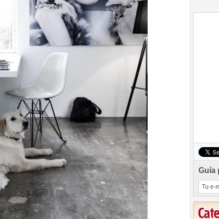
Guía 
Cat