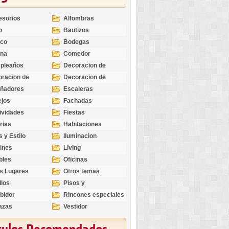
esorios
Alfombras
o
Bautizos
nco
Bodegas
ina
Comedor
pleaños
Decoracion de
Exteriores
racion de
Decoracion de
riores
Ocasiones
eñadores
Escaleras
Especiales
ejos
Fachadas
ividades
Fiestas
rias
Habitaciones
s y Estilo
Iluminacion
ines
Living
bles
Oficinas
s Lugares
Otros temas
llos
Pisos y
revestimientos
bidor
Rincones especiales
azas
Vestidor