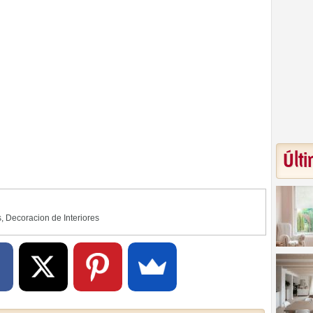
Últi
s
,
Decoracion de Interiores