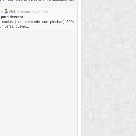
!
por
Vivi
,
publicado el 22.02.2022
 para decorar...
s cactus ( normalmente con pinchas) 50%
universal bueno...