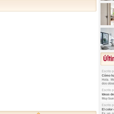
Últ
Escrito 
Cómo hac
Hola. Mu
dos obse
Escrito 
Ideas de
Muy buen
Escrito 
El color 
Es un co