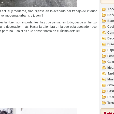
Acc
actual y moderna, sino, fíjense en lo acertado del trabajo de interior
Bañ
muy moderna, urbana, y juvenil!
Bla
les también son importantes, hay que pensar en todo, desde un lienzo
o una decoración más! Hasta la alfombra en la que esta apoyado hace
Coc
 perruna. Eso si es que pensar hasta en el último detalle!
Cum
Deco
Inte
Dis
Esp
Fest
Gale
Idea
Jard
Mue
Otro
Pasi
Reci
Terr