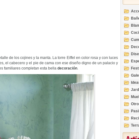
Acc
Bañ
Bla
Coc
Cum
Deco
Inte
Dis
talle de los cojines y la manta. La torre Eiffel en color rosa y con luces
Esp
les, el cabecero y el pie de cama con ese diseño digno de un palacio y
es familiares completan esta bella
decoración
.
Fest
Gale
Idea
Jard
Mue
Otro
Pasi
Reci
Terr