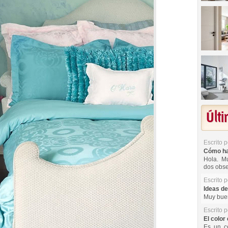
Últ
Escrito 
Cómo hac
Hola. Mu
dos obse
Escrito 
Ideas de
Muy buen
Escrito 
El color 
Es un co