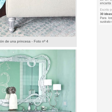
encanta 
Escrito 
30 ideas
Para lo
sustrato 
ión de una princesa - Foto nº 4