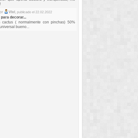
!
por
Vivi
,
publicado el 22.02.2022
 para decorar...
s cactus ( normalmente con pinchas) 50%
universal bueno...