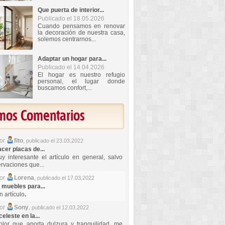
Que puerta de interior...
Publicado el 18.05.2026
Cuando pensamos en renovar
la decoración de nuestra casa,
solemos centrarnos...
Adaptar un hogar para...
Publicado el 14.04.2026
El hogar es nuestro refugio
personal, el lugar donde
buscamos confort,...
imos Comentarios
por
fito
,
publicado el 23.03.2022
er placas de...
y interesante el artículo en general, salvo
rvaciones que...
por
Lorena
,
publicado el 17.03.2022
 muebles para...
 artículo
.
por
Sony
,
publicado el 12.03.2022
celeste en la...
lor que aporta dulzura y tranquilidad, me