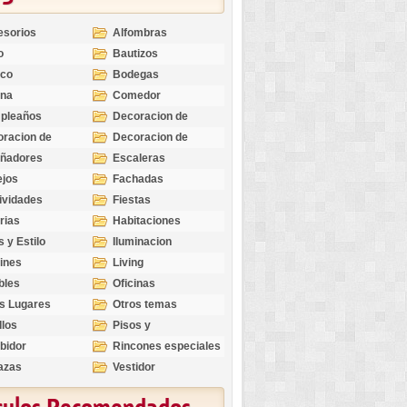
esorios
Alfombras
o
Bautizos
nco
Bodegas
ina
Comedor
pleaños
Decoracion de
Exteriores
racion de
Decoracion de
riores
Ocasiones
eñadores
Escaleras
Especiales
ejos
Fachadas
ividades
Fiestas
rias
Habitaciones
s y Estilo
Iluminacion
ines
Living
bles
Oficinas
s Lugares
Otros temas
llos
Pisos y
revestimientos
bidor
Rincones especiales
azas
Vestidor