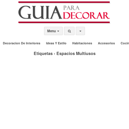
Menu
Decoracion De Interiores
Ideas Y Estilo
Habitaciones
Accesorios
Coci
Etiquetas › Espacios Multiusos