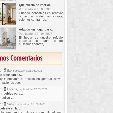
Que puerta de interior...
Publicado el 18.05.2026
Cuando pensamos en renovar
la decoración de nuestra casa,
solemos centrarnos...
Adaptar un hogar para...
Publicado el 14.04.2026
El hogar es nuestro refugio
personal, el lugar donde
buscamos confort,...
imos Comentarios
por
fito
,
publicado el 23.03.2022
er placas de...
y interesante el artículo en general, salvo
rvaciones que...
por
Lorena
,
publicado el 17.03.2022
 muebles para...
 artículo
.
por
Sony
,
publicado el 12.03.2022
celeste en la...
lor que aporta dulzura y tranquilidad, me