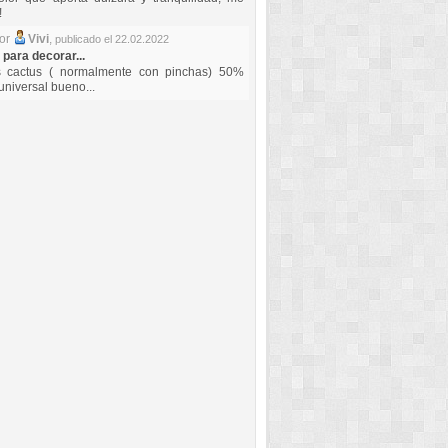
!
por
Vivi
,
publicado el 22.02.2022
 para decorar...
s cactus ( normalmente con pinchas) 50%
universal bueno...