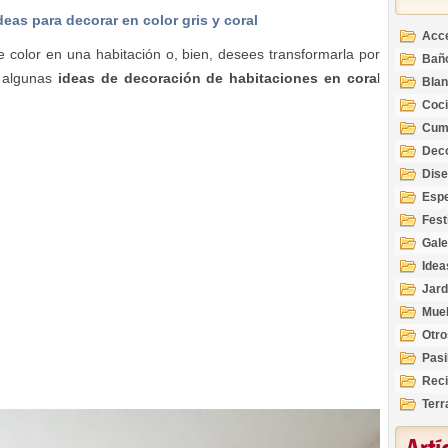
deas para decorar en color gris y coral
Acc
color en una habitación o, bien, desees transformarla por
Bañ
s algunas
ideas de decoración de habitaciones en cora
l
Bla
Coc
Cum
Deco
Inte
Dis
Esp
Fest
Gale
Idea
Jard
Mue
Otro
Pasi
Reci
Terr