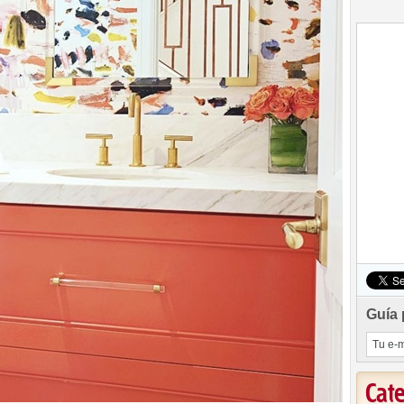
Guía 
Cat