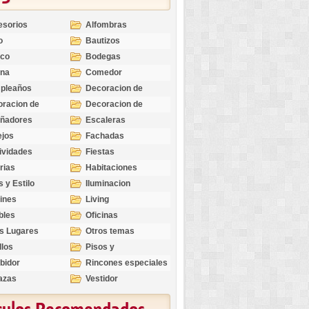
esorios
Alfombras
o
Bautizos
nco
Bodegas
ina
Comedor
pleaños
Decoracion de
Exteriores
racion de
Decoracion de
riores
Ocasiones
eñadores
Escaleras
Especiales
ejos
Fachadas
ividades
Fiestas
rias
Habitaciones
s y Estilo
Iluminacion
ines
Living
bles
Oficinas
s Lugares
Otros temas
llos
Pisos y
revestimientos
bidor
Rincones especiales
azas
Vestidor