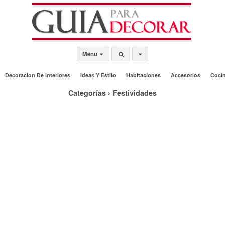
Menu
Decoracion De Interiores
Ideas Y Estilo
Habitaciones
Accesorios
Coci
Categorías ›
Festividades