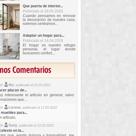
Que puerta de interior...
Publicado el 18.05.2026
Cuando pensamos en renovar
la decoración de nuestra casa,
solemos centrarnos...
Adaptar un hogar para...
Publicado el 14.04.2026
El hogar es nuestro refugio
personal, el lugar donde
buscamos confort,...
imos Comentarios
por
fito
,
publicado el 23.03.2022
er placas de...
y interesante el artículo en general, salvo
rvaciones que...
por
Lorena
,
publicado el 17.03.2022
 muebles para...
 artículo
.
por
Sony
,
publicado el 12.03.2022
celeste en la...
lor que aporta dulzura y tranquilidad, me