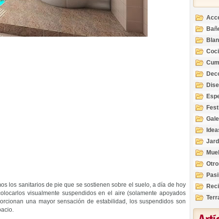
Acc
Bañ
Bla
Coc
Cum
Deco
Inte
Dis
Esp
Fest
Gale
Idea
Jard
Mue
Otro
Pasi
 los sanitarios de pie que se sostienen sobre el suelo, a día de hoy
Reci
locarlos visualmente suspendidos en el aire (solamente apoyados
Terr
oporcionan una mayor sensación de estabilidad, los suspendidos son
pacio.