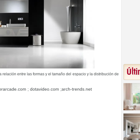
Últi
 relación entre las formas y el tamaño del espacio y la distribución de
orarcade.com ; dotavideo.com ;arch-trends.net