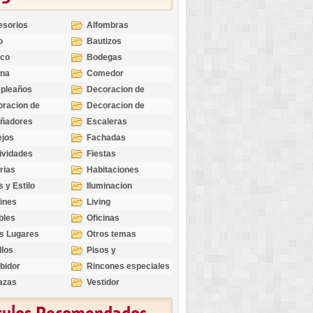
esorios
Alfombras
o
Bautizos
nco
Bodegas
ina
Comedor
pleaños
Decoracion de
Exteriores
racion de
Decoracion de
riores
Ocasiones
eñadores
Escaleras
Especiales
ejos
Fachadas
ividades
Fiestas
rias
Habitaciones
s y Estilo
Iluminacion
ines
Living
bles
Oficinas
s Lugares
Otros temas
llos
Pisos y
revestimientos
bidor
Rincones especiales
azas
Vestidor