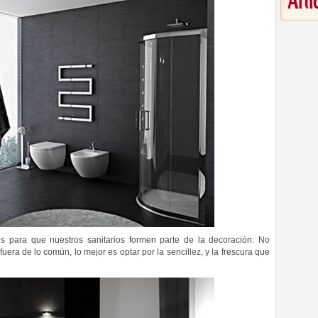
Art
s para que nuestros sanitarios formen parte de la decoración. No
uera de lo común, lo mejor es optar por la sencillez, y la frescura que