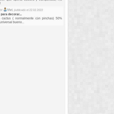
!
por
Vivi
,
publicado el 22.02.2022
 para decorar...
s cactus ( normalmente con pinchas) 50%
universal bueno...