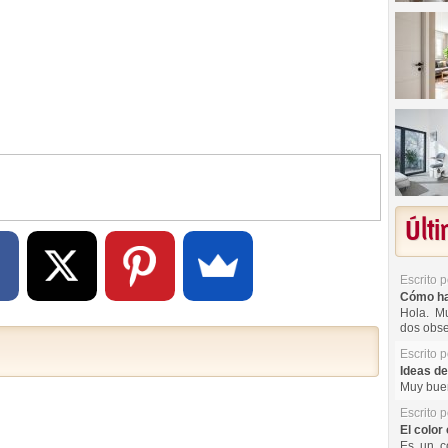
Últ
Escrito 
Cómo hac
Hola. Mu
dos obse
Escrito 
Ideas de
Muy buen
Escrito 
El color 
Es un co