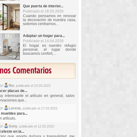
Que puerta de interior...
Publicado el 18.05.2026
Cuando pensamos en renovar
la decoración de nuestra casa,
solemos centrarnos...
Adaptar un hogar para...
Publicado el 14.04.2026
El hogar es nuestro refugio
personal, el lugar donde
buscamos confort,...
imos Comentarios
por
fito
,
publicado el 23.03.2022
er placas de...
y interesante el artículo en general, salvo
rvaciones que...
por
Lorena
,
publicado el 17.03.2022
 muebles para...
 artículo
.
por
Sony
,
publicado el 12.03.2022
celeste en la...
lor que aporta dulzura y tranquilidad, me