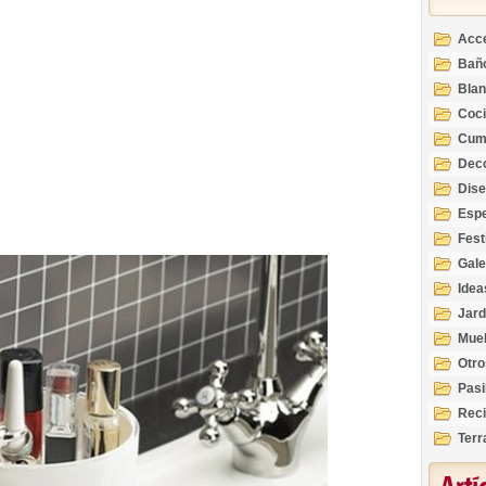
Acc
Bañ
Bla
Coc
Cum
Deco
Inte
Dis
Esp
Fest
Gale
Idea
Jard
Mue
Otro
Pasi
Reci
Terr