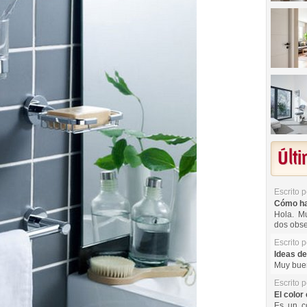
Últ
Escrito 
Cómo hac
Hola. Mu
dos obse
Escrito 
Ideas de
Muy buen
Escrito 
El color 
Es un co