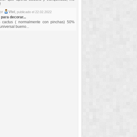
!
por
Vivi
,
publicado el 22.02.2022
 para decorar...
s cactus ( normalmente con pinchas) 50%
universal bueno...