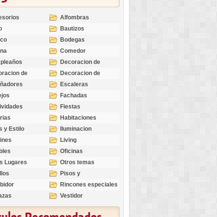
esorios
Alfombras
o
Bautizos
nco
Bodegas
ina
Comedor
pleaños
Decoracion de
Exteriores
racion de
Decoracion de
riores
Ocasiones
eñadores
Escaleras
Especiales
ejos
Fachadas
ividades
Fiestas
rias
Habitaciones
s y Estilo
Iluminacion
ines
Living
bles
Oficinas
s Lugares
Otros temas
llos
Pisos y
revestimientos
bidor
Rincones especiales
azas
Vestidor