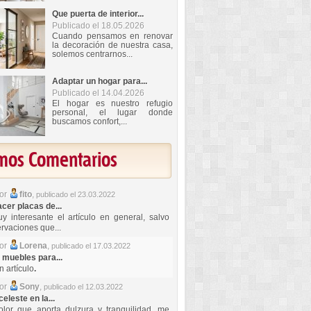
Que puerta de interior...
Publicado el 18.05.2026
Cuando pensamos en renovar
la decoración de nuestra casa,
solemos centrarnos...
Adaptar un hogar para...
Publicado el 14.04.2026
El hogar es nuestro refugio
personal, el lugar donde
buscamos confort,...
imos Comentarios
por
fito
,
publicado el 23.03.2022
er placas de...
y interesante el artículo en general, salvo
rvaciones que...
por
Lorena
,
publicado el 17.03.2022
 muebles para...
 artículo
.
por
Sony
,
publicado el 12.03.2022
celeste en la...
lor que aporta dulzura y tranquilidad, me