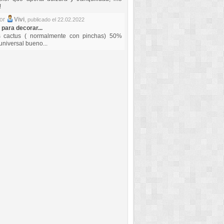
!
por
Vivi
,
publicado el 22.02.2022
 para decorar...
s cactus ( normalmente con pinchas) 50%
universal bueno...