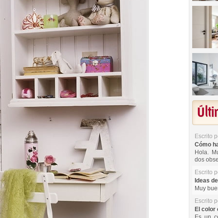
Últ
Escrito 
Cómo hac
Hola. Mu
dos obse
Escrito 
Ideas de
Muy buen
Escrito 
El color 
Es un co