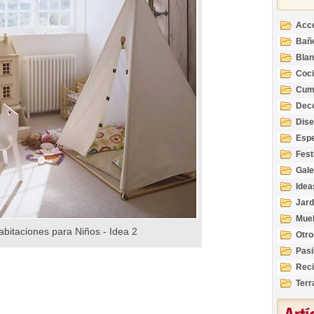
Acc
Bañ
Bla
Coc
Cum
Deco
Inte
Dis
Esp
Fest
Gale
Idea
Jard
Mue
abitaciones para Niños - Idea 2
Otro
Pasi
Reci
Terr