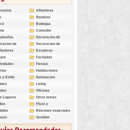
esorios
Alfombras
o
Bautizos
nco
Bodegas
ina
Comedor
pleaños
Decoracion de
Exteriores
racion de
Decoracion de
riores
Ocasiones
eñadores
Escaleras
Especiales
ejos
Fachadas
ividades
Fiestas
rias
Habitaciones
s y Estilo
Iluminacion
ines
Living
bles
Oficinas
s Lugares
Otros temas
llos
Pisos y
revestimientos
bidor
Rincones especiales
azas
Vestidor